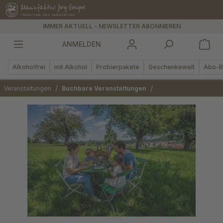
alt springen
IMMER AKTUELL - NEWSLETTER ABONNIEREN
ANMELDEN
Alkoholfrei
mit Alkohol
Probierpakete
Geschenkewelt
Abo-B
/
/
Veranstaltungen
Buchbare Veranstaltungen
Bildergalerie überspringen