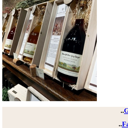
..
G
..
F