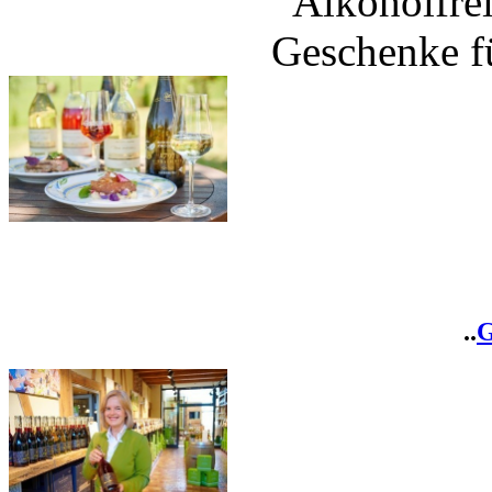
Alkoholfrei
Geschenke fü
..
G