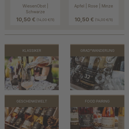
WiesenObst |
Apfel | Rose | Minze
Schwarze
Johannisbeere |
10,50 €
10,50 €
(14,00 €/1l)
(14,00 €/1l)
Sauerkirsche
KLASSIKER
GRAD°WANDERUNG
GESCHENKEWELT
FOOD PAIRING