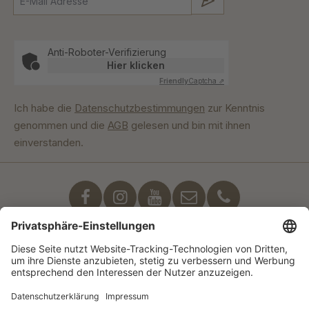
Anti-Roboter-Verifizierung
Hier klicken
Friendly
Captcha ⇗
Ich habe die
Datenschutzbestimmungen
zur Kenntnis
genommen und die
AGB
gelesen und bin mit ihnen
einverstanden.
Unser Engagement