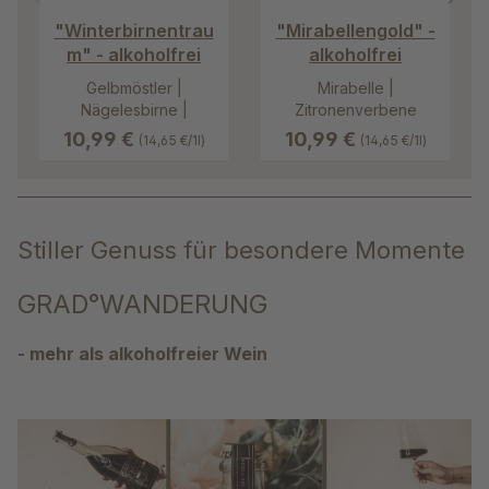
"Winterbirnentrau
"Mirabellengold" -
m" - alkoholfrei
alkoholfrei
Gelbmöstler |
Mirabelle |
Nägelesbirne |
Zitronenverbene
Schweizer
10,99 €
10,99 €
(14,65 €/1l)
(14,65 €/1l)
Wasserbirne
Stiller Genuss für besondere Momente
GRAD°WANDERUNG
- mehr als alkoholfreier Wein