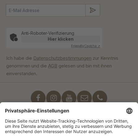
Absenden
Anti-Roboter-Verifizierung
Hier klicken
Friendly
Captcha ⇗
Ich habe die
Datenschutzbestimmungen
zur Kenntnis
genommen und die
AGB
gelesen und bin mit ihnen
einverstanden.
Unser Engagement