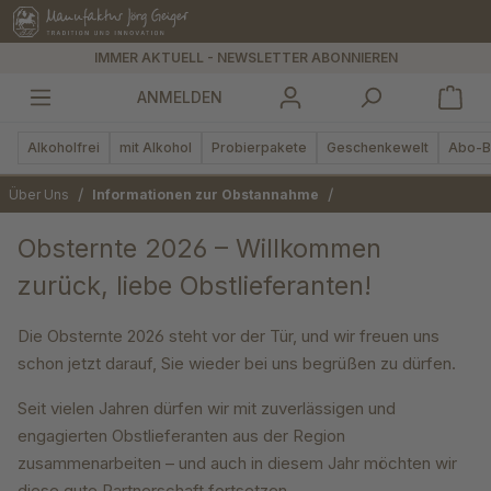
alt springen
IMMER AKTUELL - NEWSLETTER ABONNIEREN
ANMELDEN
Alkoholfrei
mit Alkohol
Probierpakete
Geschenkewelt
Abo-B
/
/
Über Uns
Informationen zur Obstannahme
Obsternte 2026 – Willkommen
zurück, liebe Obstlieferanten!
Die Obsternte 2026 steht vor der Tür, und wir freuen uns
schon jetzt darauf, Sie wieder bei uns begrüßen zu dürfen.
Seit vielen Jahren dürfen wir mit zuverlässigen und
engagierten Obstlieferanten aus der Region
zusammenarbeiten – und auch in diesem Jahr möchten wir
diese gute Partnerschaft fortsetzen.