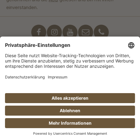
einverstanden.
Unser Engagement
© Manufaktur Jörg Geiger GmbH 2026 |
* Preise inkl. MwSt. zzgl. Versandkosten