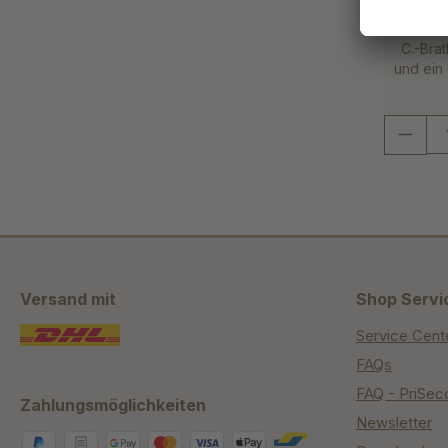
C.-Brat
und ein
Versand mit
Shop Servi
Service Cent
FAQs
FAQ - PriSec
Zahlungsmöglichkeiten
Newsletter