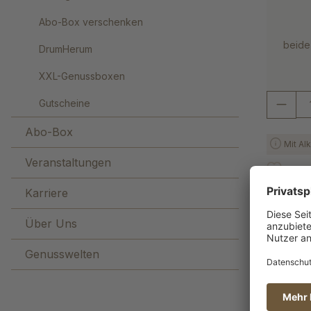
Abo-Box verschenken
beide
DrumHerum
XXL-Genussboxen
Gutscheine
Abo-Box
Mit Al
Veranstaltungen
Karriere
Über Uns
Genusswelten
"Bes