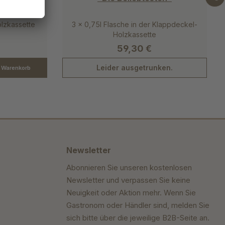
olzkassette
3 x 0,75l Flasche in der Klappdeckel-
Holzkassette
59,30 €
Leider ausgetrunken.
n Warenkorb
Newsletter
Abonnieren Sie unseren kostenlosen
Newsletter und verpassen Sie keine
Neuigkeit oder Aktion mehr. Wenn Sie
Gastronom oder Händler sind, melden Sie
sich bitte über die jeweilige B2B-Seite an.