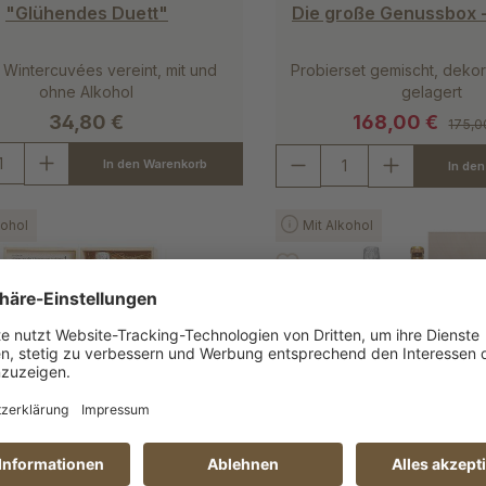
"Glühendes Duett"
Die große Genussbox 
 Wintercuvées vereint, mit und
Probierset gemischt, dekor
ohne Alkohol
gelagert
34,80 €
168,00 €
175,0
In den Warenkorb
In de
kohol
Mit Alkohol
Durchschnittliche Bewertung
tes aus der Champagner
"Apéritif perfek