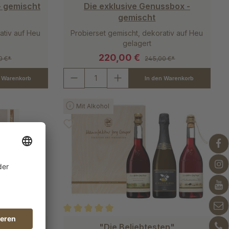
- gemischt
Die exklusive Genussbox -
gemischt
ativ auf Heu
Probierset gemischt, dekorativ auf Heu
gelagert
220,00 €
0 €*
245,00 €*
n Warenkorb
In den Warenkorb
Mit Alkohol
 von 5 von 5 Sternen
Durchschnittliche Bewertung von 5 von 5 Stern
t!"
"Die Beliebtesten"