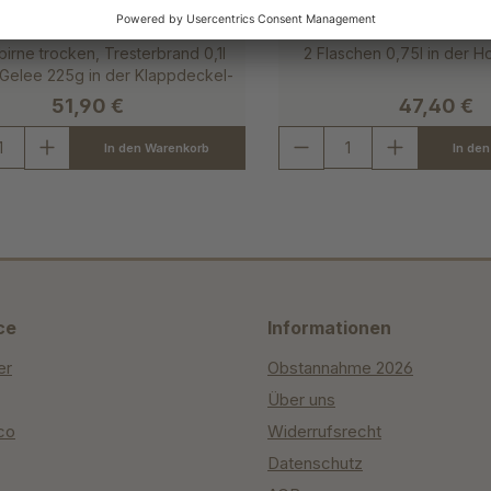
Bratbirne"
birne trocken, Tresterbrand 0,1l
2 Flaschen 0,75l in der H
 Gelee 225g in der Klappdeckel-
Holzkassette
51,90 €
47,40 €
In den Warenkorb
In de
ce
Informationen
er
Obstannahme 2026
Über uns
co
Widerrufsrecht
Datenschutz