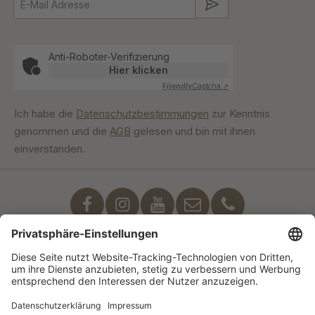
Absenden
Anti-Roboter-Verifizierung
Hier klicken
Friendly
Captcha ⇗
Ich habe die
Datenschutzbestimmungen
zur Kenntnis
genommen und die
AGB
gelesen und bin mit ihnen
einverstanden.
Unser Engagement