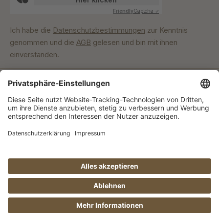
Friendly
Captcha ⇗
Ich habe die
Datenschutzbestimmungen
zur Kenntnis
genommen und die
AGB
gelesen und bin mit ihnen
einverstanden.
Unser Engagement