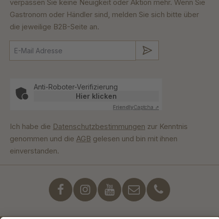
verpassen Sie keine Neuigkeit oder Aktion mehr. Wenn Sie
Gastronom oder Händler sind, melden Sie sich bitte über
die jeweilige B2B-Seite an.
Absenden
Anti-Roboter-Verifizierung
Hier klicken
Friendly
Captcha ⇗
Ich habe die
Datenschutzbestimmungen
zur Kenntnis
genommen und die
AGB
gelesen und bin mit ihnen
einverstanden.