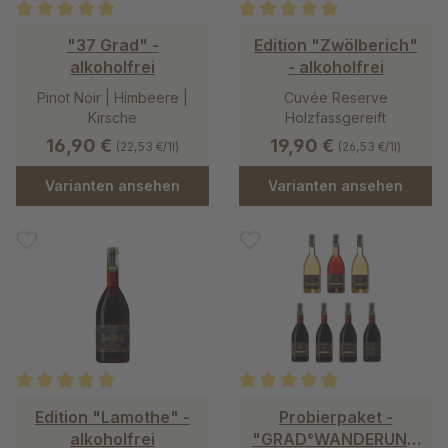
Durchschnittliche Bewertung von 5 von 5 Sternen
Durchschnittliche Bewertung v
"37 Grad" -
Edition "Zwölberich"
alkoholfrei
- alkoholfrei
Pinot Noir | Himbeere |
Cuvée Reserve
Kirsche
Holzfassgereift
16,90 €
19,90 €
(22,53 €/1l)
(26,53 €/1l)
Varianten ansehen
Varianten ansehen
Durchschnittliche Bewertung von 5 von 5 Sternen
Durchschnittliche Bewertung v
Edition "Lamothe" -
Probierpaket -
alkoholfrei
"GRAD°WANDERUNG