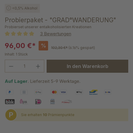
<0,5% Alkohol
Probierpaket - "GRAD°WANDERUNG"
Probierset unserer entalkoholisierten Kreationen
3 Bewertungen
Durchschnittliche Bewertung von 5 von 5 Sternen
96,00 €*
%
102,30 €*
(6.16% gespart)
Inhalt:
1 Stück
Produkt Anzahl: Gib den gewünschten We
In den Warenkorb
Auf Lager
. Lieferzeit 5-9 Werktage.
P
Sie erhalten
10
Prämienpunkte