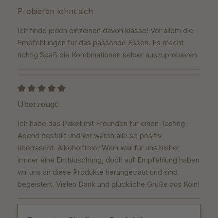
Bewertung mit 5 von 5 Sternen
Probieren lohnt sich
Ich finde jeden einzelnen davon klasse! Vor allem die
Empfehlungen für das passende Essen. Es macht
richtig Spaß die Kombinationen selber auszuprobieren
Bewertung mit 5 von 5 Sternen
Überzeugt!
Ich habe das Paket mit Freunden für einen Tasting-
Abend bestellt und wir waren alle so positiv
überrascht. Alkoholfreier Wein war für uns bisher
immer eine Enttäuschung, doch auf Empfehlung haben
wir uns an diese Produkte herangetraut und sind
begeistert. Vielen Dank und glückliche Grüße aus Köln!