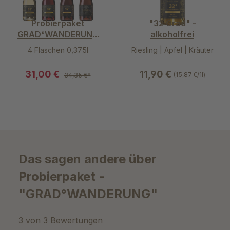
Probierpaket
"32 Grad" -
GRAD°WANDERUNG
alkoholfrei
Mini
4 Flaschen 0,375l
Riesling | Apfel | Kräuter
31,00 €
11,90 €
(15,87 €/1l)
34,35 €*
Das sagen andere über
Probierpaket -
"GRAD°WANDERUNG"
3 von 3 Bewertungen