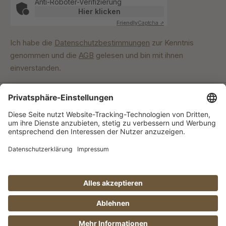
Anti-Roboter-Verifizierung
Hier klicken
Friendly
Captcha ⇗
Ich habe die
Datenschutzbestimmungen
zur Kenntnis
genommen und die
AGB
gelesen und bin mit ihnen
einverstanden.
Unser Engagement