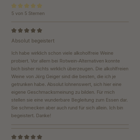
5 von 5 Sternen
Durchschnittliche Bewertung von 5 von 5 Sternen
Bewertung mit 5 von 5 Sternen
Absolut begeistert
Ich habe wirklich schon viele alkoholfreie Weine
probiert. Vor allem bei Rotwein-Alternativen konnte
bich bisher nichts wirklich überzeugen. Die alkohlfreien
Weine von Jörg Geiger sind die besten, die ich je
getrunken habe. Absolut lohnenswert, sich hier eine
eigene Geschmacksmeinung zu bilden. Für mich
stellen sie eine wunderbare Begleitung zum Essen dar.
Sie schmecken aber auch rund für sich allein. Ich bin
begeistert. Danke!