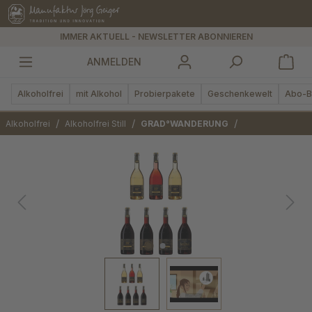
alt springen
IMMER AKTUELL - NEWSLETTER ABONNIEREN
ANMELDEN
Alkoholfrei
mit Alkohol
Probierpakete
Geschenkewelt
Abo-B
/
/
/
Alkoholfrei
Alkoholfrei Still
GRAD°WANDERUNG
Bildergalerie überspringen