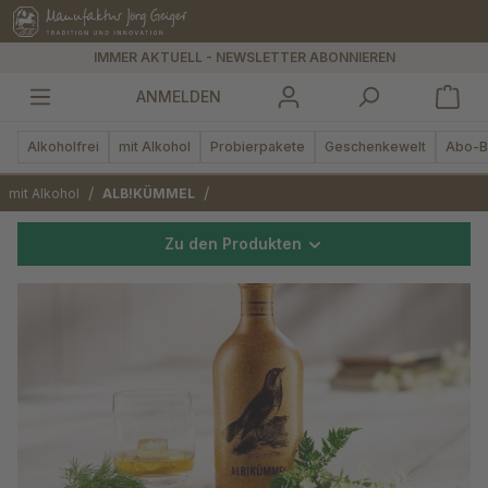
alt springen
IMMER AKTUELL - NEWSLETTER ABONNIEREN
ANMELDEN
Alkoholfrei
mit Alkohol
Probierpakete
Geschenkewelt
Abo-B
/
/
mit Alkohol
ALB!KÜMMEL
Zu den Produkten