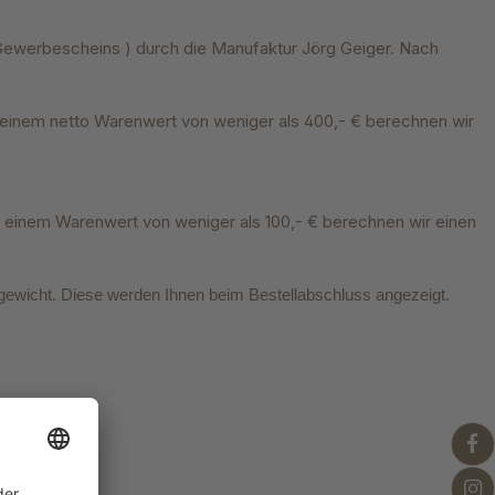
s Gewerbescheins ) durch die Manufaktur Jörg Geiger. Nach
 einem netto Warenwert von weniger als 400,- € berechnen wir
n einem Warenwert von weniger als 100,- € berechnen wir einen
gewicht. Diese werden Ihnen beim Bestellabschluss angezeigt.