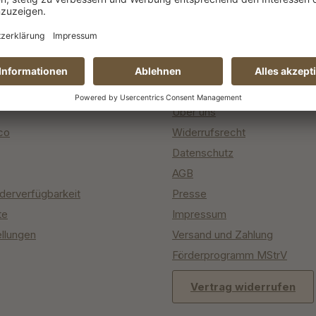
ce
Informationen
er
Obstannahme 2026
Über uns
co
Widerrufsrecht
Datenschutz
AGB
derverfügbarkeit
Presse
te
Impressum
ellungen
Versand und Zahlung
Förderprogramm MStrV
Vertrag widerrufen