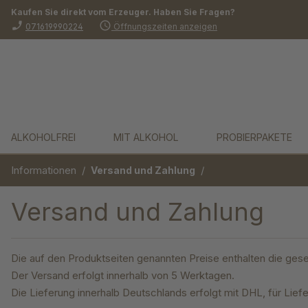
Kaufen Sie direkt vom Erzeuger. Haben Sie Fragen?
springen
Zur Hauptnavigation springen
phone_enabled
schedule
071619990224
Öffnungszeiten anzeigen
ALKOHOLFREI
MIT ALKOHOL
PROBIERPAKETE
Informationen
/
/
Versand und Zahlung
Versand und Zahlung
Die auf den Produktseiten genannten Preise enthalten die gese
Der Versand erfolgt innerhalb von 5 Werktagen.
Die Lieferung innerhalb Deutschlands erfolgt mit DHL, für Lie