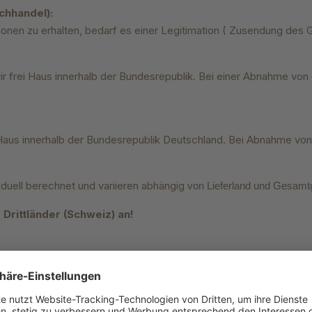
chhandel):
itionen zu erhalten, bedarf es einer Legitimation ( Zusendung de
r frei Haus innerhalb der Bundesrepublik. Bei einer Abnahme von
i Haus innerhalb der Bundesrepublik Deutschland. Bei Abnahme vo
iduell berechnet und variieren abhängig
von Lieferland und Gesamt
Drittländer (
Schweiz) an!