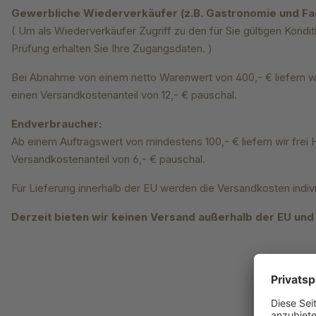
Gewerbliche Wiederverkäufer (z.B. Gastronomie und Fa
( Um als Wiederverkäufer Zugriff zu den für Sie gültigen Kond
Prüfung erhalten Sie Ihre Zugangsdaten. )
Bei Abnahme von einem netto Warenwert von 400,- € liefern wi
einen Versandkostenanteil von 12,- € pauschal.
Endverbraucher:
Ab einem Auftragswert von mindestens 100,- € liefern wir fre
Versandkostenanteil von 6,- € pauschal.
Für Lieferung innerhalb der EU werden die Versandkosten indiv
Derzeit bieten wir keinen Versand außerhalb der EU und 