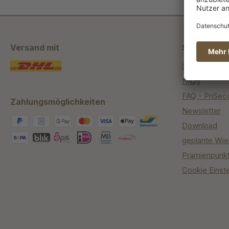
Versand mit
Shop Servi
Service Cent
FAQs
FAQ - PriSec
Zahlungsmöglichkeiten
Newsletter
Download
geplante Wie
Prämienpunk
Cookie Einst