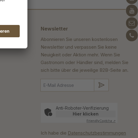
Newsletter
Abonnieren Sie unseren kostenlosen
Newsletter und verpassen Sie keine
Neuigkeit oder Aktion mehr. Wenn Sie
Gastronom oder Händler sind, melden Sie
sich bitte über die jeweilige B2B-Seite an.
Absenden
Anti-Roboter-Verifizierung
Hier klicken
Friendly
Captcha ⇗
Ich habe die
Datenschutzbestimmungen