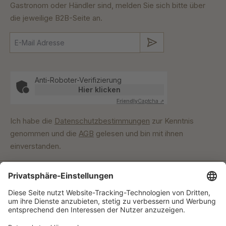
Gastronom oder Händler sind, melden Sie sich bitte über
die jeweilige B2B-Seite an.
Absenden
Anti-Roboter-Verifizierung
Hier klicken
Friendly
Captcha ⇗
Ich habe die
Datenschutzbestimmungen
zur Kenntnis
genommen und die
AGB
gelesen und bin mit ihnen
einverstanden.