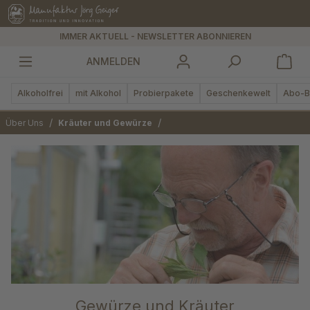
alt springen
IMMER AKTUELL - NEWSLETTER ABONNIEREN
ANMELDEN
Alkoholfrei
mit Alkohol
Probierpakete
Geschenkewelt
Abo-B
/
/
Über Uns
Kräuter und Gewürze
Gewürze und Kräuter