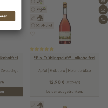
0% Alkohol
 von 4.7 von 5 Sternen
Durchschnittliche Bewertung von 5 von 5 Stern
koholfrei
"Bio-Frühlingsduft" - alkoholfrei
I Zwetschge
Apfel | Erdbeere | Holunderblüte
12,90 €
/1l)
(17,20 €/1l)
hen
Leider ausgetrunken.