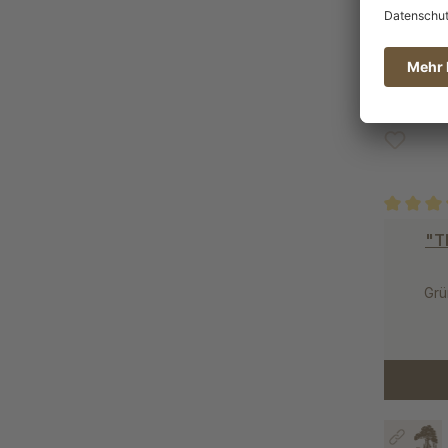
0% Alk
Durchschn
"T
Grü