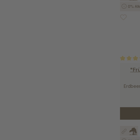
0% Alk
Durchschn
"Frü
Erdbeer