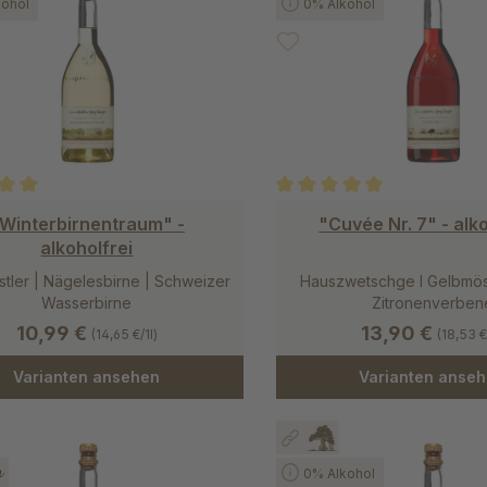
ohol
0% Alkohol
ittliche Bewertung von 5 von 5 Sternen
Durchschnittliche Bewertung
Winterbirnentraum" -
"Cuvée Nr. 7" - alk
alkoholfrei
tler | Nägelesbirne | Schweizer
Hauszwetschge l Gelbmöst
Wasserbirne
Zitronenverben
10,99 €
13,90 €
(14,65 €/1l)
(18,53 €
Varianten ansehen
Varianten anse
0% Alkohol