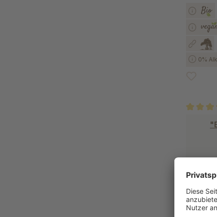
0% Alk
Durchschn
"