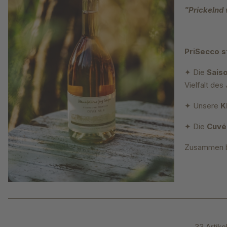
"Prickelnd 
PriSecco s
✦ Die
Sais
Vielfalt des
✦ Unsere
K
✦ Die
Cuv
Zusammen bi
33 Artike