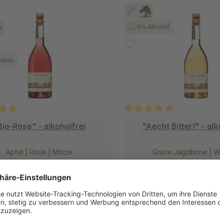
0% Alkohol
ohol
ittliche Bewertung von 5 von 5 Sternen
Durchschnittliche Bewertung
Bio-Rose" - alkoholfrei
"Aecht Bitter!" - alk
Apfel | Rose | Minze
Grüne Jagdbirne | 
11,90 €
11,90 €
(15,87 €/1l)
(15,87 €/
Varianten ansehen
Varianten anse