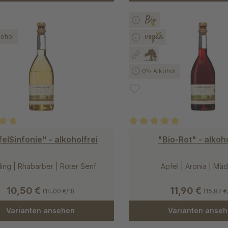
ohol
0% Alkohol
ittliche Bewertung von 4.7 von 5 Sternen
Durchschnittliche Bewertung
elSinfonie" - alkoholfrei
"Bio-Rot" - alkoho
ing | Rhabarber | Roter Senf
Apfel | Aronia | Mä
10,50 €
11,90 €
(14,00 €/1l)
(15,87 €/
Varianten ansehen
Varianten anse