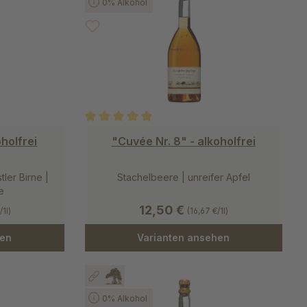
0% Alkohol
 von 5 von 5 Sternen
Durchschnittliche Bewertung von 5 von 5 Stern
oholfrei
"Cuvée Nr. 8" - alkoholfrei
ler Birne |
Stachelbeere | unreifer Apfel
e
12,50 €
/1l)
(16,67 €/1l)
hen
Varianten ansehen
0% Alkohol