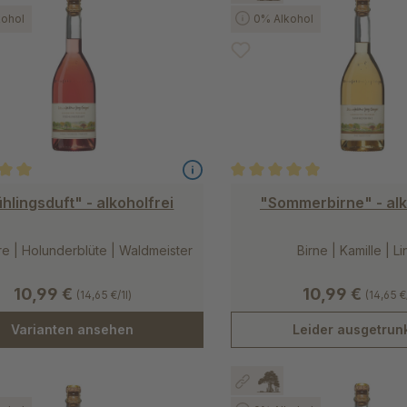
ohol
0% Alkohol
ittliche Bewertung von 5 von 5 Sternen
Durchschnittliche Bewertung
hlingsduft" - alkoholfrei
"Sommerbirne" - alk
e | Holunderblüte | Waldmeister
Birne | Kamille | L
10,99 €
10,99 €
(14,65 €/1l)
(14,65 €/
Varianten ansehen
Leider ausgetrun