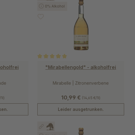
0% Alkohol
 von 5 von 5 Sternen
Durchschnittliche Bewertung von 5 von 5 Stern
oholfrei
"Mirabellengold" - alkoholfrei
inde
Mirabelle | Zitronenverbene
10,99 €
1l)
(14,65 €/1l)
ken.
Leider ausgetrunken.