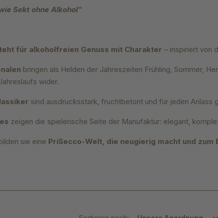
wie Sekt ohne Alkohol"
teht für alkoholfreien Genuss mit Charakter
– inspiriert von
onalen
bringen als Helden der Jahreszeiten Frühling, Sommer, Herb
 Jahreslaufs wider.
lassiker
sind ausdrucksstark, fruchtbetont und für jeden Anlass g
ées
zeigen die spielerische Seite der Manufaktur: elegant, komp
lden sie eine
PriSecco-Welt, die neugierig macht und zum 
l
Sortieren nach: