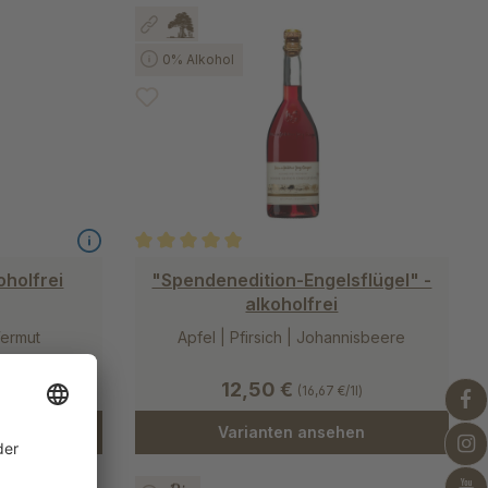
0% Alkohol
 von 5 von 5 Sternen
Durchschnittliche Bewertung von 5 von 5 Stern
oholfrei
"Spendenedition-Engelsflügel" -
alkoholfrei
Wermut
Apfel | Pfirsich | Johannisbeere
12,50 €
1l)
(16,67 €/1l)
hen
Varianten ansehen