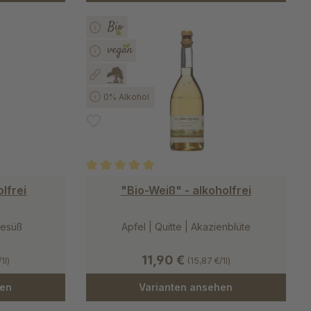
0% Alkohol
 von 5 von 5 Sternen
Durchschnittliche Bewertung von 5 von 5 Stern
lfrei
"Bio-Weiß" - alkoholfrei
desüß
Apfel | Quitte | Akazienblüte
11,90 €
1l)
(15,87 €/1l)
hen
Varianten ansehen