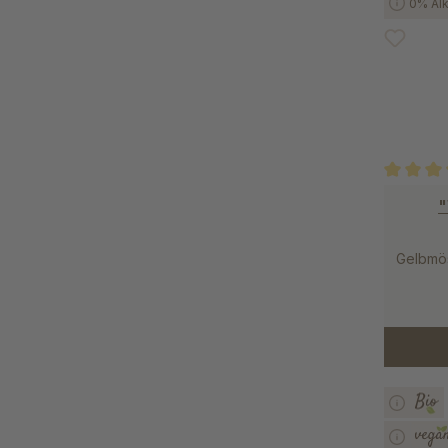
0% Alk
Durchschn
"
Gelbmös