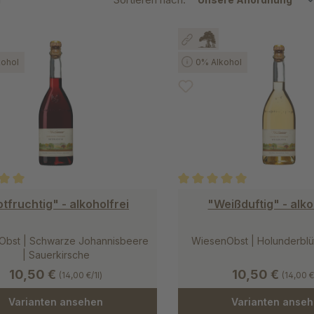
ohol
0% Alkohol
ittliche Bewertung von 5 von 5 Sternen
Durchschnittliche Bewertung
tfruchtig" - alkoholfrei
"Weißduftig" - alko
Obst | Schwarze Johannisbeere
WiesenObst | Holunderblüt
| Sauerkirsche
10,50 €
10,50 €
(14,00 €/1l)
(14,00 €
Varianten ansehen
Varianten anse