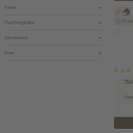
Farbe
0% Alk
Flaschengröße
Geschmack
Preis
Durchschn
"Apf
Säml