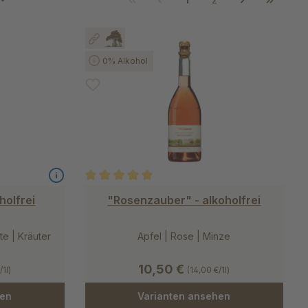
0% Alkohol
 von 5 von 5 Sternen
Durchschnittliche Bewertung von 5 von 5 Stern
holfrei
"Rosenzauber" - alkoholfrei
e | Kräuter
Apfel | Rose | Minze
10,50 €
/1l)
(14,00 €/1l)
hen
Varianten ansehen