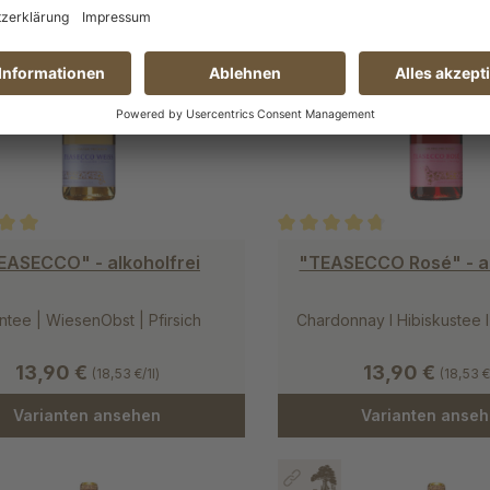
0% Alkohol
ohol
ittliche Bewertung von 5 von 5 Sternen
Durchschnittliche Bewertung
EASECCO" - alkoholfrei
"TEASECCO Rosé" - al
ntee | WiesenObst | Pfirsich
Chardonnay I Hibiskustee 
13,90 €
13,90 €
(18,53 €/1l)
(18,53 €
Varianten ansehen
Varianten anse