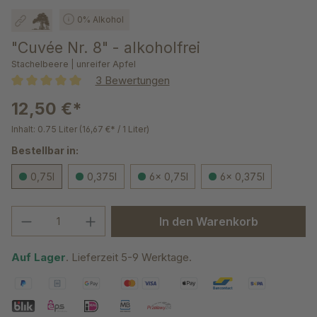
0% Alkohol
"Cuvée Nr. 8" - alkoholfrei
Stachelbeere | unreifer Apfel
3 Bewertungen
Durchschnittliche Bewertung von 5 von 5 Sternen
12,50 €*
Inhalt:
0.75 Liter
(16,67 €* / 1 Liter)
Bestellbar in:
0,75l
0,375l
6x 0,75l
6x 0,375l
Produkt Anzahl: Gib den gewünschten We
In den Warenkorb
Auf Lager
. Lieferzeit 5-9 Werktage.