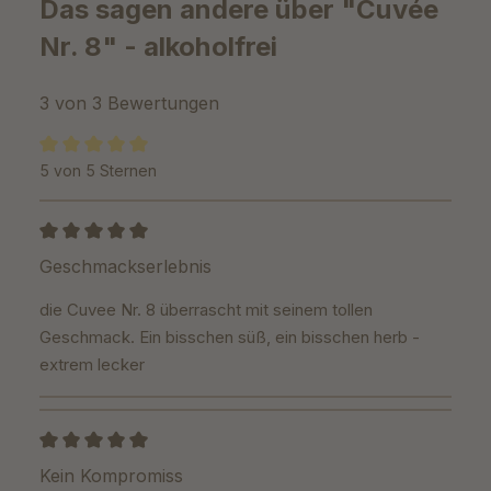
Das sagen andere über "Cuvée
Nr. 8" - alkoholfrei
3 von 3 Bewertungen
5 von 5 Sternen
Durchschnittliche Bewertung von 5 von 5 Sternen
Bewertung mit 5 von 5 Sternen
Geschmackserlebnis
die Cuvee Nr. 8 überrascht mit seinem tollen
Geschmack. Ein bisschen süß, ein bisschen herb -
extrem lecker
Bewertung mit 5 von 5 Sternen
Kein Kompromiss