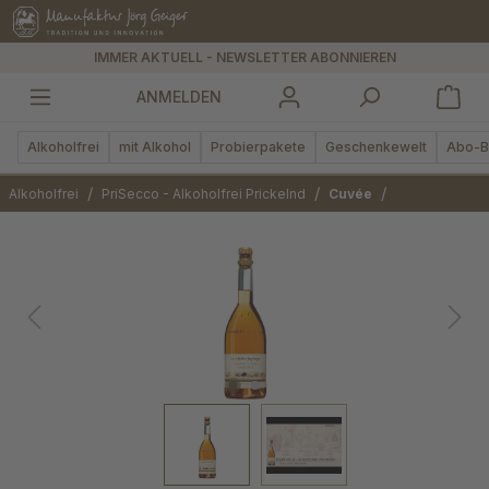
alt springen
IMMER AKTUELL - NEWSLETTER ABONNIEREN
ANMELDEN
Alkoholfrei
mit Alkohol
Probierpakete
Geschenkewelt
Abo-B
/
/
/
Alkoholfrei
PriSecco - Alkoholfrei Prickelnd
Cuvée
Bildergalerie überspringen