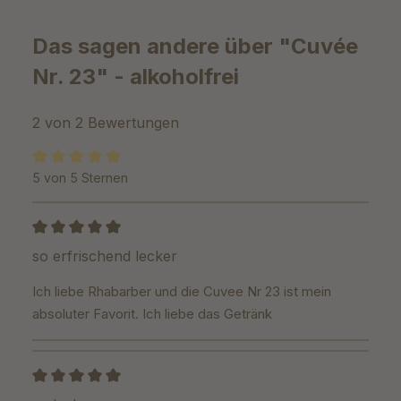
Das sagen andere über "Cuvée
Nr. 23" - alkoholfrei
2 von 2 Bewertungen
5 von 5 Sternen
Durchschnittliche Bewertung von 5 von 5 Sternen
Bewertung mit 5 von 5 Sternen
so erfrischend lecker
Ich liebe Rhabarber und die Cuvee Nr 23 ist mein
absoluter Favorit. Ich liebe das Getränk
Bewertung mit 5 von 5 Sternen