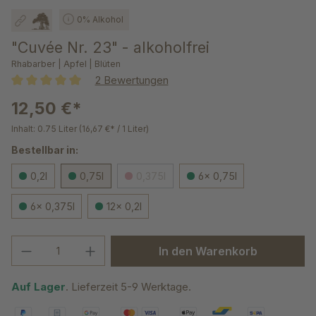
0% Alkohol
"Cuvée Nr. 23" - alkoholfrei
Rhabarber | Apfel | Blüten
2 Bewertungen
Durchschnittliche Bewertung von 5 von 5 Sternen
12,50 €*
Inhalt:
0.75 Liter
(16,67 €* / 1 Liter)
Bestellbar in:
0,2l
0,75l
0,375l
6x 0,75l
6x 0,375l
12x 0,2l
Produkt Anzahl: Gib den gewünschten We
In den Warenkorb
Auf Lager
. Lieferzeit 5-9 Werktage.