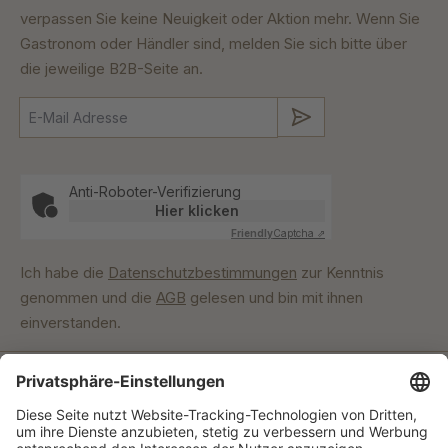
verpassen Sie keine Neuigkeit oder Aktion mehr. Wenn Sie
Gastronom oder Händler sind, melden Sie sich bitte über
die jeweilige B2B-Seite an.
Absenden
Anti-Roboter-Verifizierung
Hier klicken
Friendly
Captcha ⇗
Ich habe die
Datenschutzbestimmungen
zur Kenntnis
genommen und die
AGB
gelesen und bin mit ihnen
einverstanden.