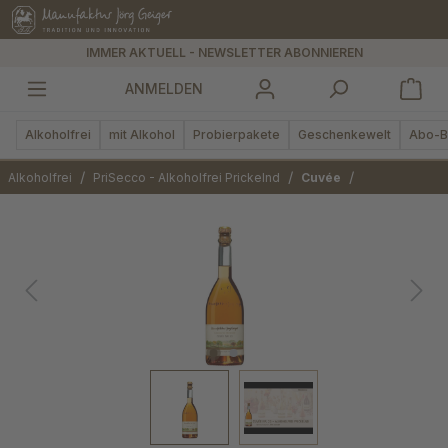
alt springen
IMMER AKTUELL - NEWSLETTER ABONNIEREN
ANMELDEN
Alkoholfrei
mit Alkohol
Probierpakete
Geschenkewelt
Abo-B
/
/
/
Alkoholfrei
PriSecco - Alkoholfrei Prickelnd
Cuvée
Bildergalerie überspringen