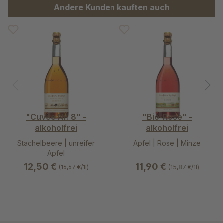
Produktgalerie überspringen
Andere Kunden kauften auch
"Cuvée Nr. 8" -
"Bio-Rose" -
alkoholfrei
alkoholfrei
Stachelbeere | unreifer
Apfel | Rose | Minze
Apfel
12,50 €
11,90 €
(16,67 €/1l)
(15,87 €/1l)