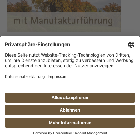
10.
saisonales Menü Herbst mit
Führung
Okt.
Sa., 10.10.26, 18:30 - 22:30
73114 Schlat
| Eschenbacher
Straße
12 Plätze verfügbar
Erleben Sie ein außergewöhnliches Fünf-
Gänge-Menü, inspiriert von den Aromen
der goldenen Jahreszeit.
Zur Buchung
Mehr...