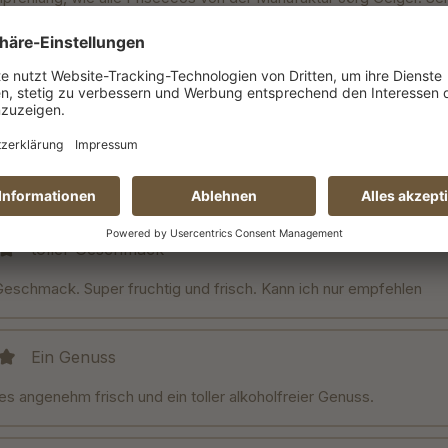
und lecker
duftet herrlich, schmeckt lecker
it 5 von 5 Sternen
begeistert von den ganzen verschiedenen Geschmacksrichtungen 
ue überrascht, wie lecker die Priseccos schmecken. Der Weißdufti
ng aus Apfel und frischen Kräutern.
toller Geschmack
it 5 von 5 Sternen
 Geschmack. Super fruchtig und frisch. Kann ich nur empfehlen
Ein Genuss
it 5 von 5 Sternen
 es angenehm frisch und ein toller alkoholfreier Genuss.