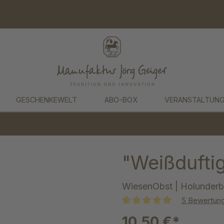
GESCHENKEWELT
ABO-BOX
VERANSTALTUN
"Weißduftig
WiesenObst | Holunderbl
5 Bewertun
Durchschnittliche Bewertung 
10,50 €*