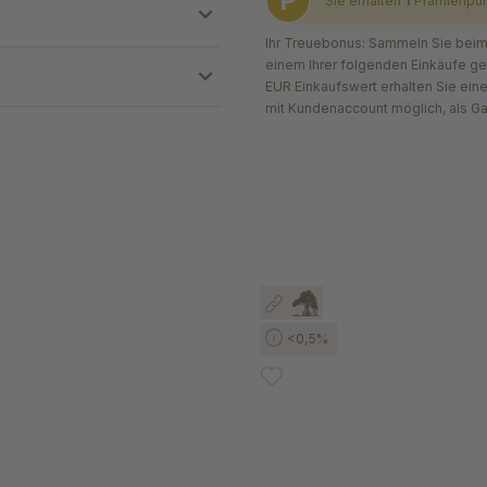
P
Sie erhalten
1
Prämienpu
Ihr Treuebonus: Sammeln Sie beim 
einem Ihrer folgenden Einkäufe g
EUR Einkaufswert erhalten Sie ein
mit Kundenaccount möglich, als G
<0,5%