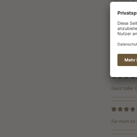
Durchschnittliche Bewertung von 5 von 5 Sternen
aromatisch 
Bewertung m
Ich bin so 
mal aufs ne
gute Mischu
Bewertung m
Ganz toller
Bewertung m
Für mich ist