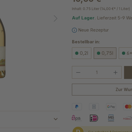
Inhalt:
0.75 Liter
(14,00 €* / 1 Liter)
Auf Lager
. Lieferzeit 5-9 W
Neue Rezeptur
Bestellbar in:
0,2l
0,75l
6x
Produkt Anzahl: G
Zur Wun