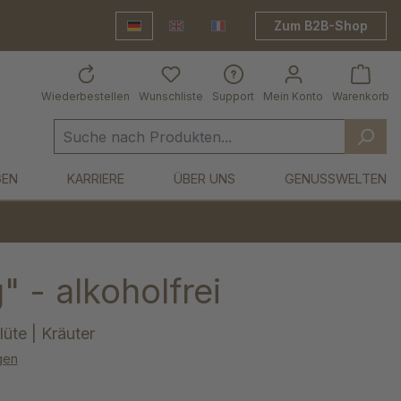
Zum B2B-Shop
Deutsch
English
Frankreich Shop
Wiederbestellen
Wunschliste
Support
Mein Konto
Warenkorb
GEN
KARRIERE
ÜBER UNS
GENUSSWELTEN
" - alkoholfrei
üte | Kräuter
gen
von 5 von 5 Sternen