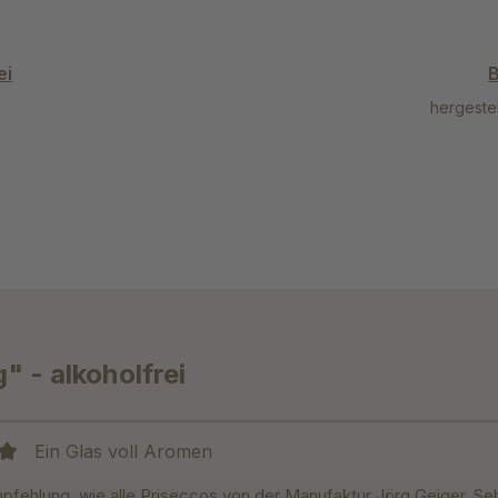
ei
B
hergeste
 - alkoholfrei
Ein Glas voll Aromen
it 5 von 5 Sternen
pfehlung, wie alle Priseccos von der Manufaktur Jörg Geiger. Se