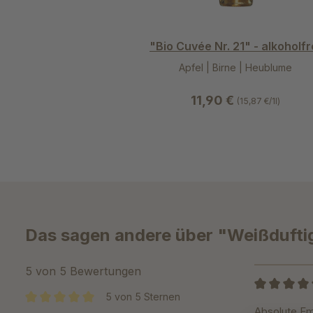
"Bio Cuvée Nr. 21" - alkoholfr
Apfel | Birne | Heublume
11,90 €
(15,87 €/1l)
Das sagen andere über "Weißduftig"
5 von 5 Bewertungen
5 von 5 Sternen
Bewertung m
Absolute Em