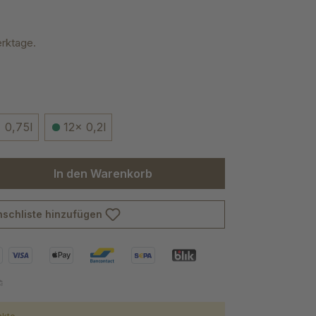
erktage.
 0,75l
12x 0,2l
ib den gewünschten Wert ein oder benu
In den Warenkorb
schliste hinzufügen