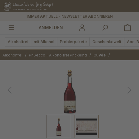
alt springen
IMMER AKTUELL - NEWSLETTER ABONNIEREN
ANMELDEN
Alkoholfrei
mit Alkohol
Probierpakete
Geschenkewelt
Abo-B
/
/
/
Alkoholfrei
PriSecco - Alkoholfrei Prickelnd
Cuvée
Bildergalerie überspringen