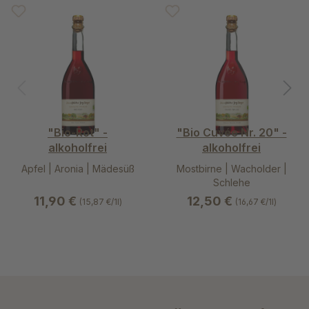
"Bio-Rot" -
"Bio Cuvée Nr. 20" -
alkoholfrei
alkoholfrei
Apfel | Aronia | Mädesüß
Mostbirne | Wacholder |
Schlehe
11,90 €
12,50 €
(15,87 €/1l)
(16,67 €/1l)