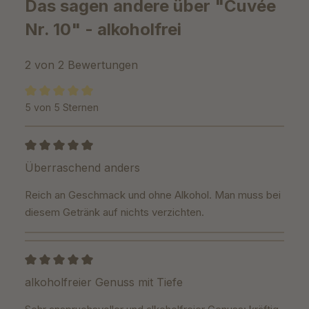
Das sagen andere über "Cuvée
Nr. 10" - alkoholfrei
2 von 2 Bewertungen
5 von 5 Sternen
Durchschnittliche Bewertung von 5 von 5 Sternen
Bewertung mit 5 von 5 Sternen
Überraschend anders
Reich an Geschmack und ohne Alkohol. Man muss bei
diesem Getränk auf nichts verzichten.
Bewertung mit 5 von 5 Sternen
alkoholfreier Genuss mit Tiefe