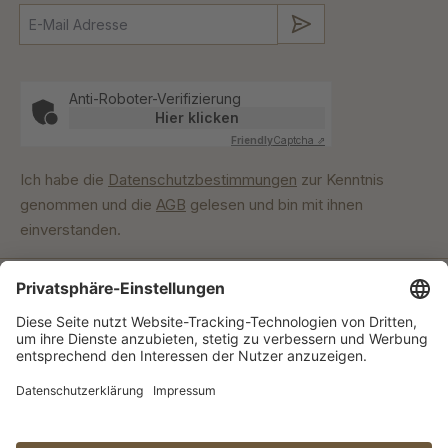
Absenden
Anti-Roboter-Verifizierung
Hier klicken
Friendly
Captcha ⇗
Ich habe die
Datenschutzbestimmungen
zur Kenntnis
genommen und die
AGB
gelesen und bin mit ihnen
einverstanden.
Unser Engagement