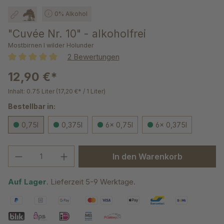
0% Alkohol
"Cuvée Nr. 10" - alkoholfrei
Mostbirnen l wilder Holunder
2 Bewertungen
Durchschnittliche Bewertung von 5 von 5 Sternen
12,90 €*
Inhalt:
0.75 Liter
(17,20 €* / 1 Liter)
Bestellbar in:
0,75l
0,375l
6x 0,75l
6x 0,375l
Produkt Anzahl: Gib den gewünschten We
In den Warenkorb
Auf Lager
. Lieferzeit 5-9 Werktage.