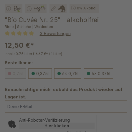
0% Alkohol
"Bio Cuvée Nr. 25" - alkoholfrei
Birne | Schlehe | Waldnoten
3 Bewertungen
Durchschnittliche Bewertung von 5 von 5 Sternen
12,50 €*
Inhalt:
0.75 Liter
(16,67 €* / 1 Liter)
Bestellbar in:
0,75l
0,375l
6x 0,75l
6x 0,375l
Benachrichtige mich, sobald das Produkt wieder auf
Lager ist.
Deine E-Mail
Anti-Roboter-Verifizierung
Hier klicken