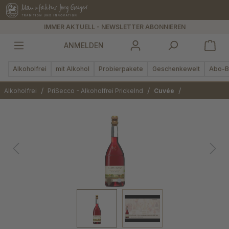
alt springen
IMMER AKTUELL - NEWSLETTER ABONNIEREN
ANMELDEN
Alkoholfrei
mit Alkohol
Probierpakete
Geschenkewelt
Abo-B
/
/
/
Alkoholfrei
PriSecco - Alkoholfrei Prickelnd
Cuvée
Bildergalerie überspringen