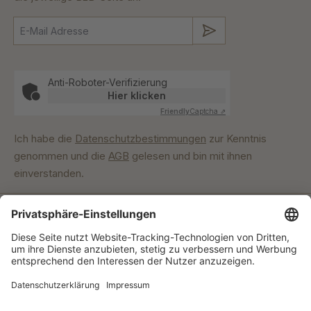
Absenden
Anti-Roboter-Verifizierung
Hier klicken
Friendly
Captcha ⇗
Ich habe die
Datenschutzbestimmungen
zur Kenntnis
genommen und die
AGB
gelesen und bin mit ihnen
einverstanden.
Unser Engagement