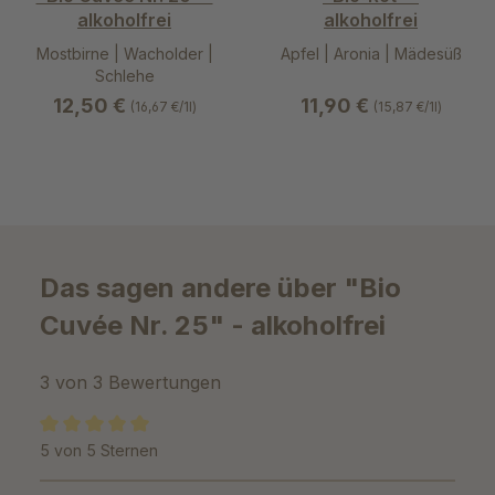
alkoholfrei
alkoholfrei
Mostbirne | Wacholder |
Apfel | Aronia | Mädesüß
Schlehe
12,50 €
11,90 €
(16,67 €/1l)
(15,87 €/1l)
Das sagen andere über "Bio
Cuvée Nr. 25" - alkoholfrei
3 von 3 Bewertungen
5 von 5 Sternen
Durchschnittliche Bewertung von 5 von 5 Sternen