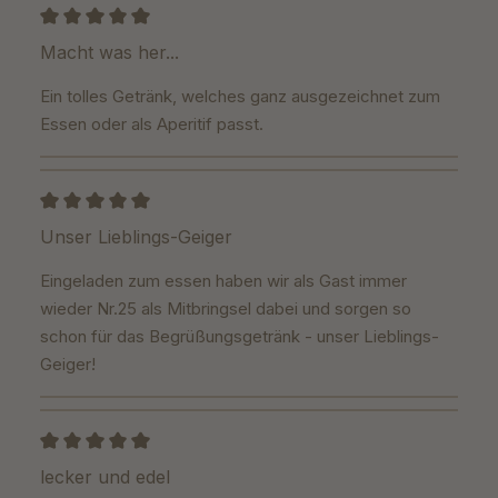
Bewertung mit 5 von 5 Sternen
Macht was her...
Ein tolles Getränk, welches ganz ausgezeichnet zum
Essen oder als Aperitif passt.
Bewertung mit 5 von 5 Sternen
Unser Lieblings-Geiger
Eingeladen zum essen haben wir als Gast immer
wieder Nr.25 als Mitbringsel dabei und sorgen so
schon für das Begrüßungsgetränk - unser Lieblings-
Geiger!
Bewertung mit 5 von 5 Sternen
lecker und edel