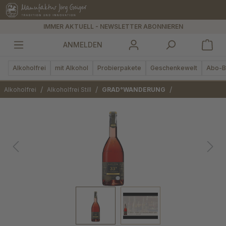
alt springen
IMMER AKTUELL - NEWSLETTER ABONNIEREN
ANMELDEN
Alkoholfrei
mit Alkohol
Probierpakete
Geschenkewelt
Abo-B
/
/
/
Alkoholfrei
Alkoholfrei Still
GRAD°WANDERUNG
Bildergalerie überspringen