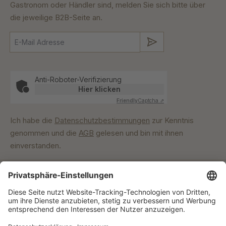
Gastronom oder Händler sind, melden Sie sich bitte über
die jeweilige B2B-Seite an.
Absenden
Anti-Roboter-Verifizierung
Hier klicken
Friendly
Captcha ⇗
Ich habe die
Datenschutzbestimmungen
zur Kenntnis
genommen und die
AGB
gelesen und bin mit ihnen
einverstanden.