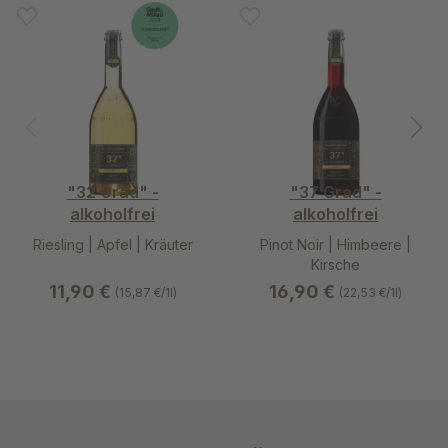
"32 Grad" -
"37 Grad" -
alkoholfrei
alkoholfrei
Riesling | Apfel | Kräuter
Pinot Noir | Himbeere |
Kirsche
11,90 €
16,90 €
(15,87 €/1l)
(22,53 €/1l)