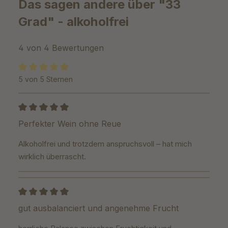
Das sagen andere über "33
Grad" - alkoholfrei
4 von 4 Bewertungen
5 von 5 Sternen
Durchschnittliche Bewertung von 5 von 5 Sternen
Bewertung mit 5 von 5 Sternen
Perfekter Wein ohne Reue
Alkoholfrei und trotzdem anspruchsvoll – hat mich
wirklich überrascht.
Bewertung mit 5 von 5 Sternen
gut ausbalanciert und angenehme Frucht