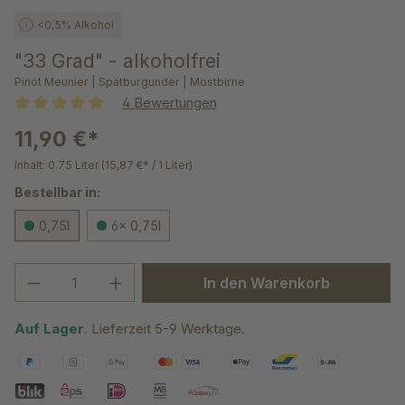
<0,5% Alkohol
"33 Grad" - alkoholfrei
Pinot Meunier | Spätburgunder | Mostbirne
4 Bewertungen
Durchschnittliche Bewertung von 5 von 5 Sternen
11,90 €*
Inhalt:
0.75 Liter
(15,87 €* / 1 Liter)
Bestellbar in:
0,75l
6x 0,75l
Produkt Anzahl: Gib den gewünschten We
In den Warenkorb
Auf Lager
. Lieferzeit 5-9 Werktage.