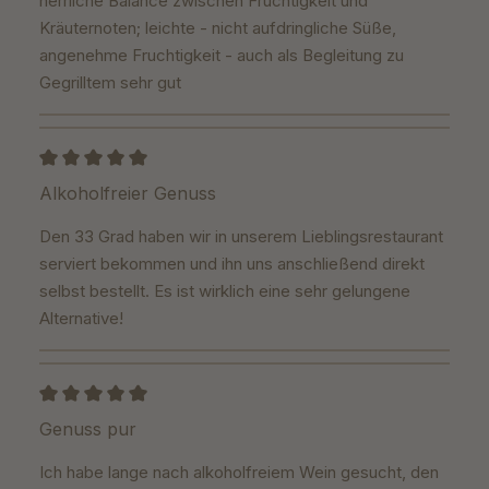
herrliche Balance zwischen Fruchtigkeit und
Kräuternoten; leichte - nicht aufdringliche Süße,
angenehme Fruchtigkeit - auch als Begleitung zu
Gegrilltem sehr gut
Bewertung mit 5 von 5 Sternen
Alkoholfreier Genuss
Den 33 Grad haben wir in unserem Lieblingsrestaurant
serviert bekommen und ihn uns anschließend direkt
selbst bestellt. Es ist wirklich eine sehr gelungene
Alternative!
Bewertung mit 5 von 5 Sternen
Genuss pur
Ich habe lange nach alkoholfreiem Wein gesucht, den