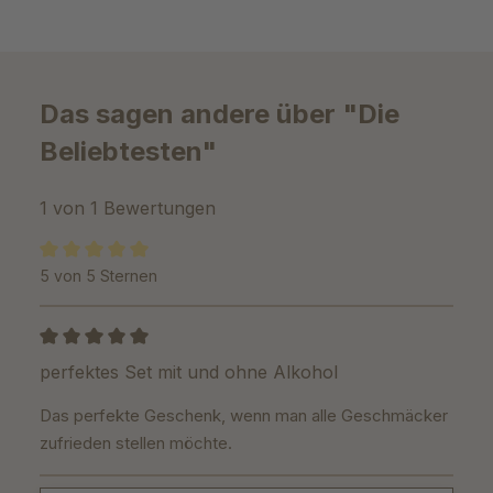
Das sagen andere über "Die
Beliebtesten"
1 von 1 Bewertungen
5 von 5 Sternen
Durchschnittliche Bewertung von 5 von 5 Sternen
Bewertung mit 5 von 5 Sternen
perfektes Set mit und ohne Alkohol
Das perfekte Geschenk, wenn man alle Geschmäcker
zufrieden stellen möchte.