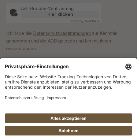
Anti-Roboter-Verifizierung
Hier klicken
Friendly
Captcha ⇗
Ich habe die
Datenschutzbestimmungen
zur Kenntnis
genommen und die
AGB
gelesen und bin mit ihnen
einverstanden.
Unser Engagement