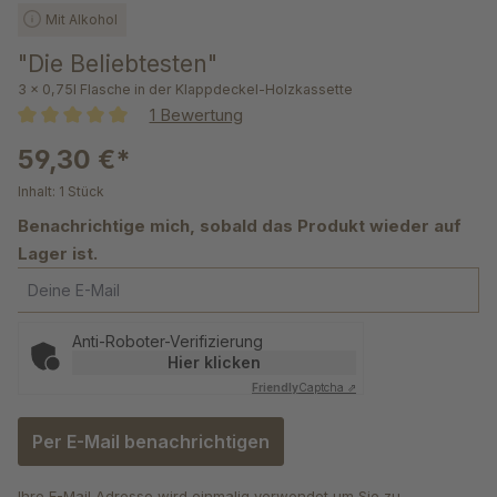
Mit Alkohol
"Die Beliebtesten"
3 x 0,75l Flasche in der Klappdeckel-Holzkassette
1 Bewertung
Durchschnittliche Bewertung von 5 von 5 Sternen
59,30 €*
Inhalt:
1 Stück
Benachrichtige mich, sobald das Produkt wieder auf
Lager ist.
Deine E-Mail
Anti-Roboter-Verifizierung
Hier klicken
Friendly
Captcha ⇗
Per E-Mail benachrichtigen
Ihre E-Mail Adresse wird einmalig verwendet um Sie zu