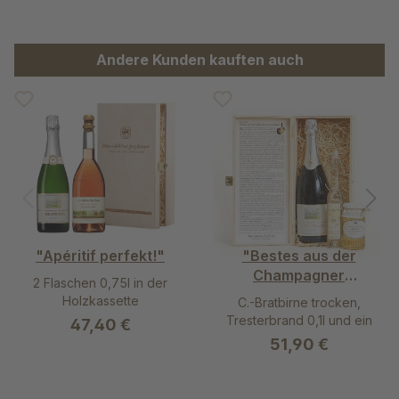
Produktgalerie überspringen
Andere Kunden kauften auch
"Apéritif perfekt!"
"Bestes aus der
Champagner
2 Flaschen 0,75l in der
Bratbirne"
Holzkassette
C.-Bratbirne trocken,
Tresterbrand 0,1l und ein
47,40 €
Gelee 225g in der
51,90 €
Klappdeckel-
Holzkassette