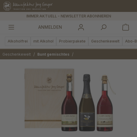
alt springen
IMMER AKTUELL - NEWSLETTER ABONNIEREN
ANMELDEN
Alkoholfrei
mit Alkohol
Probierpakete
Geschenkewelt
Abo-B
/
/
Geschenkewelt
Bunt gemischtes
Bildergalerie überspringen