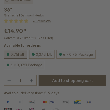
36°
Grenache l Damson l Herbs
4 Reviews
Average rating of 5 out of 5 stars
€14.90*
Content:
0.75 liter
(€19.87* / 1 liter)
Available for order in:
0,75l btl.
0,375l btl.
6 x 0,75l Package
6 x 0,375l Package
Product Quantity: Enter the desired amou
Add to shopping cart
Available, delivery time: 5-9 days