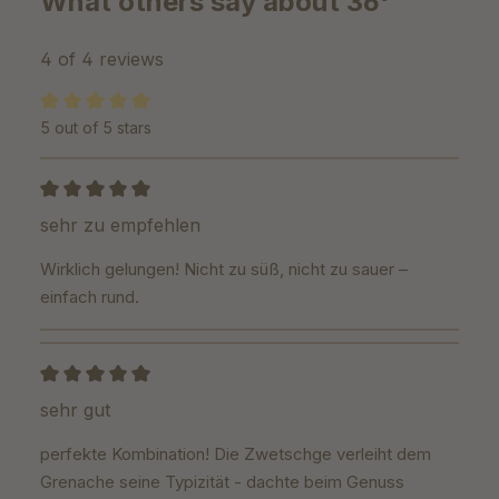
What others say about 36°
4 of 4 reviews
5 out of 5 stars
Average rating of 5 out of 5 stars
Review with rating of 5 out of 5 stars
sehr zu empfehlen
Wirklich gelungen! Nicht zu süß, nicht zu sauer –
einfach rund.
Review with rating of 5 out of 5 stars
sehr gut
perfekte Kombination! Die Zwetschge verleiht dem
Grenache seine Typizität - dachte beim Genuss