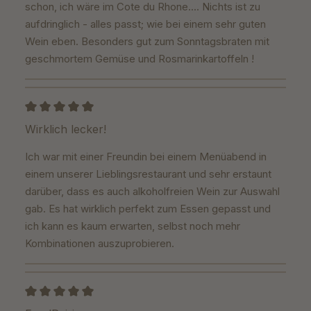
schon, ich wäre im Cote du Rhone.... Nichts ist zu
aufdringlich - alles passt; wie bei einem sehr guten
Wein eben. Besonders gut zum Sonntagsbraten mit
geschmortem Gemüse und Rosmarinkartoffeln !
Review with rating of 5 out of 5 stars
Wirklich lecker!
Ich war mit einer Freundin bei einem Menüabend in
einem unserer Lieblingsrestaurant und sehr erstaunt
darüber, dass es auch alkoholfreien Wein zur Auswahl
gab. Es hat wirklich perfekt zum Essen gepasst und
ich kann es kaum erwarten, selbst noch mehr
Kombinationen auszuprobieren.
Review with rating of 5 out of 5 stars