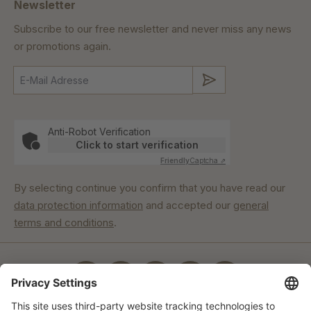
Newsletter
Subscribe to our free newsletter and never miss any news
or promotions again.
Submit
Anti-Robot Verification
Click to start verification
Friendly
Captcha ⇗
By selecting continue you confirm that you have read our
data protection information
and accepted our
general
terms and conditions
.