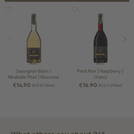
35°
37°
Sauvignon Blanc I
Pinot Noir | Raspberry |
Mirabelle Plum | Blossoms
Cherry
€14.90
€16.90
(€19.87/1liter)
(€22.53/1liter)