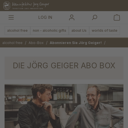
in content
LOG IN
alcohol free
non - alcoholic gifts
about Us
worlds of taste
/
/
/
alcohol free
Abo-Box
Abonnieren Sie Jörg Geiger!
DIE JÖRG GEIGER ABO BOX