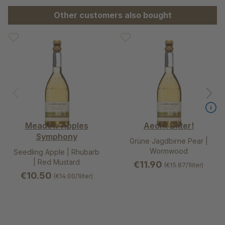
Skip product gallery
Other customers also bought
Meadow Apples
Aecht Bitter!
Symphony
Grüne Jagdbirne Pear |
Wormwood
Seedling Apple | Rhubarb
| Red Mustard
€11.90
(€15.87/1liter)
€10.50
(€14.00/1liter)