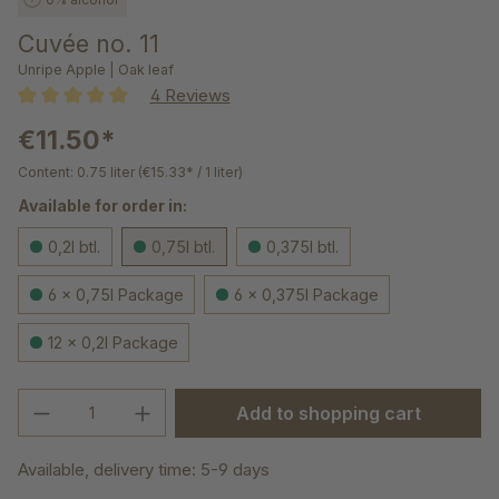
Cuvée no. 11
Unripe Apple | Oak leaf
4 Reviews
Average rating of 5 out of 5 stars
€11.50*
Content:
0.75 liter
(€15.33* / 1 liter)
Available for order in:
0,2l btl.
0,75l btl.
0,375l btl.
6 x 0,75l Package
6 x 0,375l Package
12 x 0,2l Package
Product Quantity: Enter the desired amou
Add to shopping cart
Available, delivery time: 5-9 days