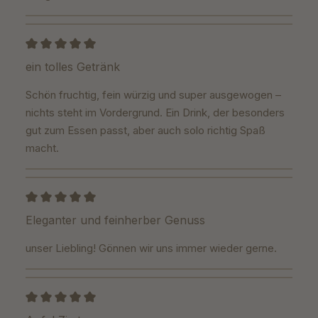
Review with rating of 5 out of 5 stars
ein tolles Getränk
Schön fruchtig, fein würzig und super ausgewogen –
nichts steht im Vordergrund. Ein Drink, der besonders
gut zum Essen passt, aber auch solo richtig Spaß
macht.
Review with rating of 5 out of 5 stars
Eleganter und feinherber Genuss
unser Liebling! Gönnen wir uns immer wieder gerne.
Review with rating of 5 out of 5 stars