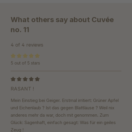
What others say about Cuvée
no. 11
4 of 4 reviews
5 out of 5 stars
Average rating of 5 out of 5 stars
Review with rating of 5 out of 5 stars
RASANT !
Mein Einstieg bei Geiger. Erstmal irritiert: Grüner Apfel
und Eichenlaub ? Ist das gegen Blattläuse ? Weil nix
anderes mehr da war, doch mit genommen. Zum
Glück: Sagenhaft, einfach gesagt: Was für ein geiles
Zeug !