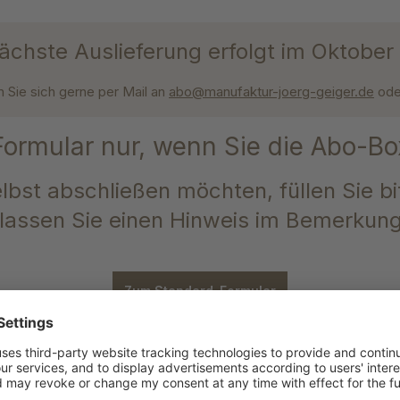
ächste Auslieferung erfolgt im Oktobe
 Sie sich gerne per Mail an
abo@manufaktur-joerg-geiger.de
od
 Formular nur, wenn Sie die Abo-
elbst abschließen möchten, füllen Sie b
rlassen Sie einen Hinweis im Bemerkung
Zum Standard-Formular
en bis zum 15.07.
erhalten noch di