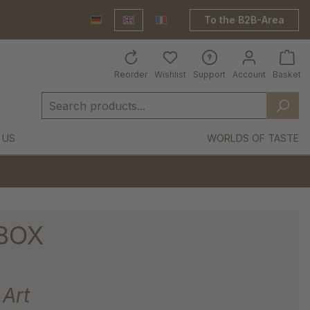
To the B2B-Area
Deutsch
English
France Shop
Reorder
Wishlist
Support
Account
Basket
 US
WORLDS OF TASTE
BOX
Art