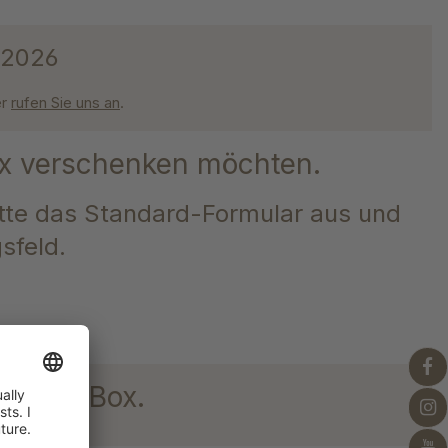
r 2026
er
rufen Sie uns an
.
Box verschenken möchten.
itte das Standard-Formular aus und
sfeld.
e Juli-Box.