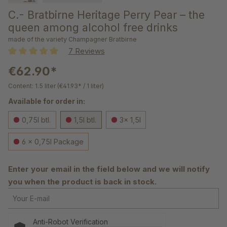
C.- Bratbirne Heritage Perry Pear – the
queen among alcohol free drinks
made of the variety Champagner Bratbirne
7 Reviews
Average rating of 5 out of 5 stars
€62.90*
Content:
1.5 liter
(€41.93* / 1 liter)
Available for order in:
0,75l btl.
1,5l btl.
3x 1,5l
6 x 0,75l Package
Enter your email in the field below and we will notify
you when the product is back in stock.
Your E-mail
Anti-Robot Verification