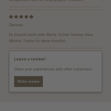
Review with rating of 5 out of 5 stars
Genuss
Es braucht nicht viele Worte. Echter Genuss ohne
Alkohol. Danke für diese Kreation.
Leave a review!
Share your experiences with other customers.
Write review