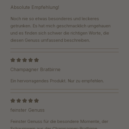
Review with rating of 5 out of 5 stars
Absolute Empfehlung!
Noch nie so etwas besonderes und leckeres
getrunken. Es hat mich geschmacklich umgehauen
und es finden sich schwer die richtigen Worte, die
diesen Genuss umfassend beschreiben.
Review with rating of 5 out of 5 stars
Champagner Bratbirne
Ein hervorragendes Produkt. Nur zu empfehlen.
Review with rating of 5 out of 5 stars
feinster Genuss
Feinster Genuss für die besondere Momente, der
Schaumwein aus der Champagner-Bratbirne