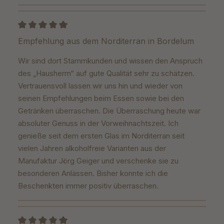
Review with rating of 5 out of 5 stars
Empfehlung aus dem Norditerran in Bordelum
Wir sind dort Stammkunden und wissen den Anspruch
des „Hausherrn“ auf gute Qualität sehr zu schätzen.
Vertrauensvoll lassen wir uns hin und wieder von
seinen Empfehlungen beim Essen sowie bei den
Getränken überraschen. Die Überraschung heute war
absoluter Genuss in der Vorweihnachtszeit. Ich
genieße seit dem ersten Glas im Norditerran seit
vielen Jahren alkoholfreie Varianten aus der
Manufaktur Jörg Geiger und verschenke sie zu
besonderen Anlässen. Bisher konnte ich die
Beschenkten immer positiv überraschen.