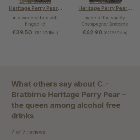
C.- Bratbirne
C.- Bratbirne
Heritage Perry Pear –
Heritage Perry Pear –
the queen among
the queen among
in a wooden box with
made of the variety
alcohol free drinks
alcohol free drinks
hinged lid
Champagner Bratbirne
€39.50
€62.90
(€52.67/1liter)
(€41.93/1liter)
What others say about C.-
Bratbirne Heritage Perry Pear –
the queen among alcohol free
drinks
7 of 7 reviews