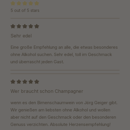
5 out of 5 stars
Average rating of 5 out of 5 stars
Review with rating of 5 out of 5 stars
Sehr edel
Eine große Empfehlung an alle, die etwas besonderes
ohne Alkohol suchen. Sehr edel, toll im Geschmack
und überrascht jeden Gast.
Review with rating of 5 out of 5 stars
Wer braucht schon Champagner
wenn es den Birnenschaumwein von Jörg Geiger gibt.
Wir genießen am liebsten ohne Alkohol und wollen
aber nicht auf den Geschmack oder den besonderen
Genuss verzichten. Absolute Herzensempfehlung!