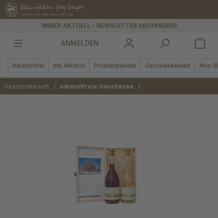
alt springen
IMMER AKTUELL - NEWSLETTER ABONNIEREN
ANMELDEN
Alkoholfrei
mit Alkohol
Probierpakete
Geschenkewelt
Abo-B
/
/
Geschenkewelt
alkoholfreie Geschenke
Bildergalerie überspringen