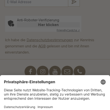
Absenden
Anti-Roboter-Verifizierung
Hier klicken
Friendly
Captcha ⇗
Ich habe die
Datenschutzbestimmungen
zur Kenntnis
genommen und die
AGB
gelesen und bin mit ihnen
einverstanden.
Unser Engagement