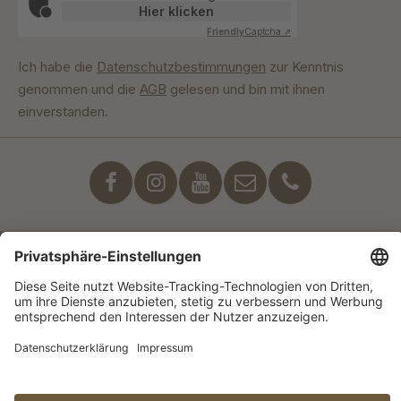
Hier klicken
Friendly
Captcha ⇗
Ich habe die
Datenschutzbestimmungen
zur Kenntnis
genommen und die
AGB
gelesen und bin mit ihnen
einverstanden.
Unser Engagement