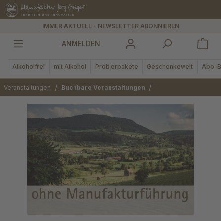
alt springen
IMMER AKTUELL - NEWSLETTER ABONNIEREN
ANMELDEN
Alkoholfrei
mit Alkohol
Probierpakete
Geschenkewelt
Abo-B
/
/
Veranstaltungen
Buchbare Veranstaltungen
Bildergalerie überspringen