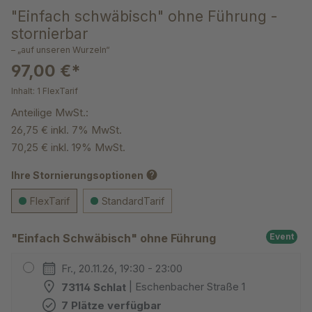
"Einfach schwäbisch" ohne Führung -
stornierbar
– „auf unseren Wurzeln“
97,00 €*
Inhalt:
1 FlexTarif
Anteilige MwSt.:
26,75 € inkl. 7% MwSt.
70,25 € inkl. 19% MwSt.
help
Ihre Stornierungsoptionen
FlexTarif
StandardTarif
"Einfach Schwäbisch" ohne Führung
Event
Fr., 20.11.26, 19:30 - 23:00
73114 Schlat
| Eschenbacher Straße 1
7 Plätze verfügbar