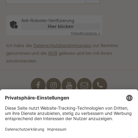
Anti-Roboter-Verifizierung
Hier klicken
Friendly
Captcha ⇗
Ich habe die
Datenschutzbestimmungen
zur Kenntnis
genommen und die
AGB
gelesen und bin mit ihnen
einverstanden.
Unser Engagement