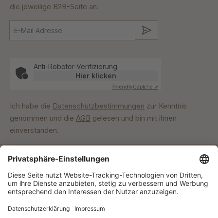
die jeweilige B2B-Seite an.
Absenden
Anti-Roboter-Verifizierung
Hier klicken
Friendly
Captcha ⇗
Ich habe die
Datenschutzbestimmungen
zur Kenntnis
genommen und die
AGB
gelesen und bin mit ihnen
einverstanden.