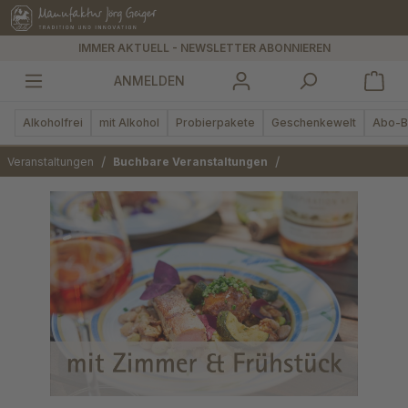
alt springen
IMMER AKTUELL - NEWSLETTER ABONNIEREN
ANMELDEN
Alkoholfrei
mit Alkohol
Probierpakete
Geschenkewelt
Abo-B
/
/
Veranstaltungen
Buchbare Veranstaltungen
Bildergalerie überspringen