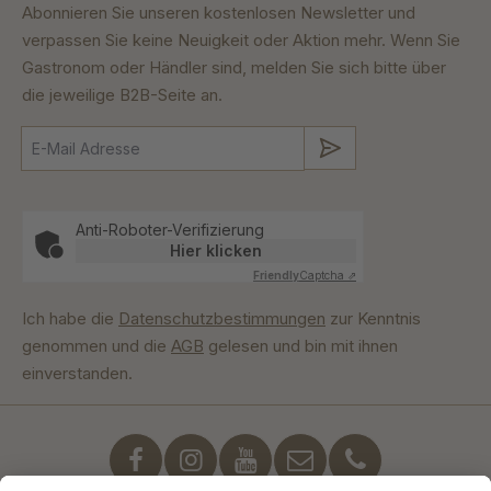
Abonnieren Sie unseren kostenlosen Newsletter und
verpassen Sie keine Neuigkeit oder Aktion mehr. Wenn Sie
Gastronom oder Händler sind, melden Sie sich bitte über
die jeweilige B2B-Seite an.
Absenden
Anti-Roboter-Verifizierung
Hier klicken
Friendly
Captcha ⇗
Ich habe die
Datenschutzbestimmungen
zur Kenntnis
genommen und die
AGB
gelesen und bin mit ihnen
einverstanden.