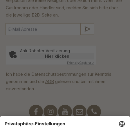
verpassen Sie keine Neuigkeit oder Aktion mehr. Wenn Sie
Gastronom oder Händler sind, melden Sie sich bitte über
die jeweilige B2B-Seite an.
Absenden
Anti-Roboter-Verifizierung
Hier klicken
Friendly
Captcha ⇗
Ich habe die
Datenschutzbestimmungen
zur Kenntnis
genommen und die
AGB
gelesen und bin mit ihnen
einverstanden.