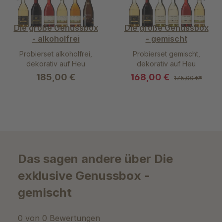
Die große Genussbox
Die große Genussbox
- alkoholfrei
- gemischt
Probierset alkoholfrei,
Probierset gemischt,
dekorativ auf Heu
dekorativ auf Heu
gelagert
gelagert
185,00 €
168,00 €
175,00 €*
Das sagen andere über Die
exklusive Genussbox -
gemischt
0 von 0 Bewertungen