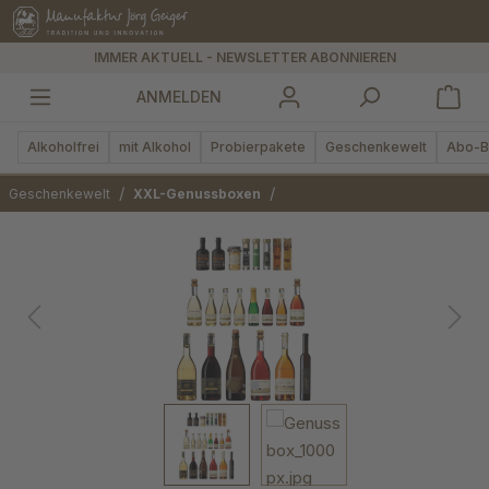
alt springen
IMMER AKTUELL - NEWSLETTER ABONNIEREN
ANMELDEN
Alkoholfrei
mit Alkohol
Probierpakete
Geschenkewelt
Abo-B
/
/
Geschenkewelt
XXL-Genussboxen
Bildergalerie überspringen