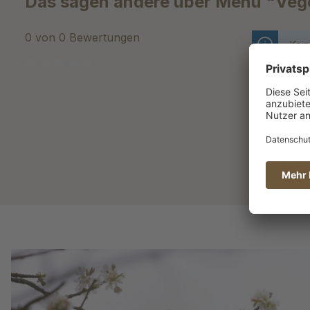
Das sagen andere über Menü "Vege
0 von 0 Bewertungen
Kein
Durchschnittliche Bewertung von 0 von 5 Sternen