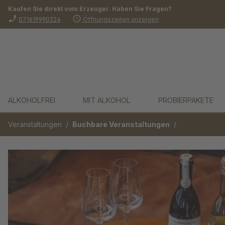
Kaufen Sie direkt vom Erzeuger. Haben Sie Fragen?
springen
Zur Hauptnavigation springen
phone_enabled
schedule
071619990224
Öffnungszeiten anzeigen
ALKOHOLFREI
MIT ALKOHOL
PROBIERPAKETE
/
/
Veranstaltungen
Buchbare Veranstaltungen
Bildergalerie überspringen