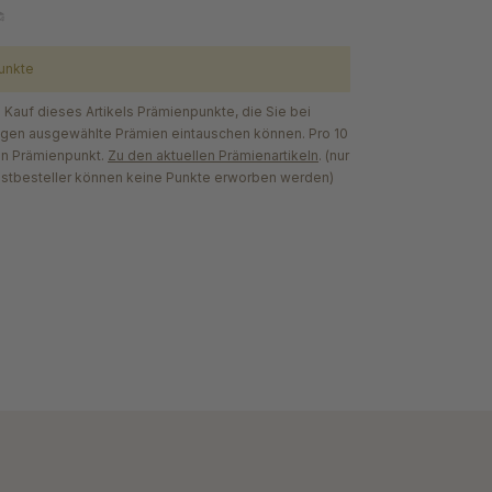
unkte
Kauf dieses Artikels Prämienpunkte, die Sie bei
egen ausgewählte Prämien eintauschen können. Pro 10
en Prämienpunkt.
Zu den aktuellen Prämienartikeln
. (nur
astbesteller können keine Punkte erworben werden)