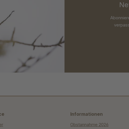
Ne
Abonnier
verpass
ce
Informationen
er
Obstannahme 2026