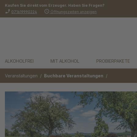
Kaufen Sie direkt vom Erzeuger. Haben Sie Fragen?
springen
Zur Hauptnavigation springen
phone_enabled
schedule
071619990224
Öffnungszeiten anzeigen
ALKOHOLFREI
MIT ALKOHOL
PROBIERPAKETE
/
/
Veranstaltungen
Buchbare Veranstaltungen
Bildergalerie überspringen