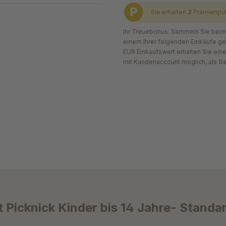
P
Sie erhalten
2
Prämienpu
Ihr Treuebonus: Sammeln Sie beim 
einem Ihrer folgenden Einkäufe g
EUR Einkaufswert erhalten Sie ein
mit Kundenaccount möglich, als G
Picknick Kinder bis 14 Jahre- Standa