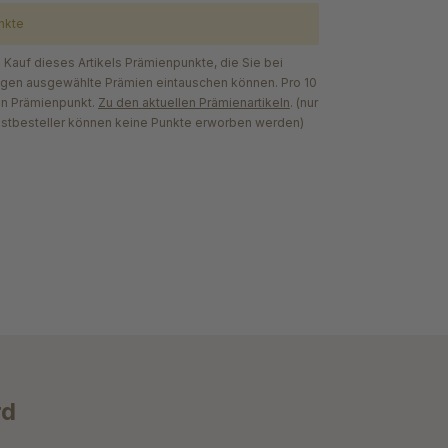
nkte
Kauf dieses Artikels Prämienpunkte, die Sie bei
egen ausgewählte Prämien eintauschen können. Pro 10
en Prämienpunkt.
Zu den aktuellen Prämienartikeln
. (nur
astbesteller können keine Punkte erworben werden)
rd