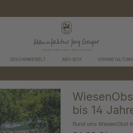
GESCHENKEWELT
ABO-BOX
VERANSTALTUN
WiesenObst
bis 14 Jahr
Rund ums WiesenObst im