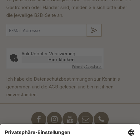
Gastronom oder Händler sind, melden Sie sich bitte über
die jeweilige B2B-Seite an.
Absenden
Anti-Roboter-Verifizierung
Hier klicken
Friendly
Captcha ⇗
Ich habe die
Datenschutzbestimmungen
zur Kenntnis
genommen und die
AGB
gelesen und bin mit ihnen
einverstanden.