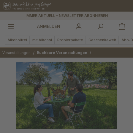
alt springen
IMMER AKTUELL - NEWSLETTER ABONNIEREN
ANMELDEN
Alkoholfrei
mit Alkohol
Probierpakete
Geschenkewelt
Abo-B
/
/
Veranstaltungen
Buchbare Veranstaltungen
Bildergalerie überspringen