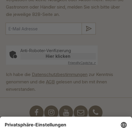
Gastronom oder Händler sind, melden Sie sich bitte über
die jeweilige B2B-Seite an.
Absenden
Anti-Roboter-Verifizierung
Hier klicken
Friendly
Captcha ⇗
Ich habe die
Datenschutzbestimmungen
zur Kenntnis
genommen und die
AGB
gelesen und bin mit ihnen
einverstanden.