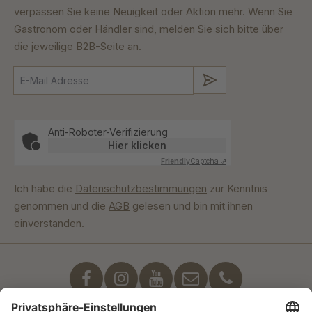
verpassen Sie keine Neuigkeit oder Aktion mehr. Wenn Sie
Gastronom oder Händler sind, melden Sie sich bitte über
die jeweilige B2B-Seite an.
Absenden
Anti-Roboter-Verifizierung
Hier klicken
Friendly
Captcha ⇗
Ich habe die
Datenschutzbestimmungen
zur Kenntnis
genommen und die
AGB
gelesen und bin mit ihnen
einverstanden.