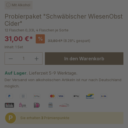
Mit Alkohol
Probierpaket "Schwäbischer WiesenObst
Cider"
12 Flaschen 0,33l, 4 Flaschen je Sorte
31,00 €*
%
33,80 €*
(8.28% gespart)
Inhalt:
1 Set
Produkt Anzahl: Gib den gewünschten We
In den Warenkorb
Auf Lager
. Lieferzeit 5-9 Werktage.
Der Versand von alkoholischen Artikeln ist nur nach Deutschland
möglich.
P
Sie erhalten
3
Prämienpunkte