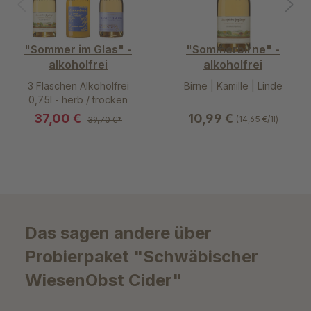
"Sommer im Glas" -
"Sommerbirne" -
alkoholfrei
alkoholfrei
3 Flaschen Alkoholfrei
Birne | Kamille | Linde
0,75l - herb / trocken
37,00 €
10,99 €
(14,65 €/1l)
39,70 €*
Das sagen andere über
Probierpaket "Schwäbischer
WiesenObst Cider"