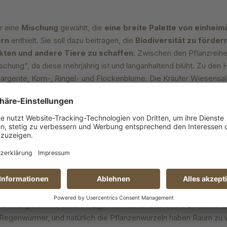
ir eine
Mischung
gewählt, die
eine breite Palette von einheim
ern
enthielt. Sie soll dazu beitragen, die
Biodiversität zu förder
kten und andere Tiere zu schaffen
. Zwischen den Pflanzreihe
chung“, da diese mehrjährig ist und langanhaltend blüht. Zu den
rgerite, Korn-, Ringel- und Flockenblume. Die Kräuter Wiesensal
re heilende Wirkung auch auf das Bodenmikrobiom. Rotklee und L
g der Stickstofffixierung im Boden. Noch wichtiger erscheint uns 
ns. Vor der Pflanzung der Bäume und der Ansaat der Blühmisch
er der Boden im Abstand von 70 cm angehoben und gelockert, oh
n. Bei diesem Verfahren bleiben die Bodenschichten dort wo sie
Pflügen vermischt oder gewendet.
m Titanzinken gelangt Luft in verdichtete Böden, Verdichtungsho
ckerung bewirkt, dass winzige Hohlräume entstehen. Bakterien un
n Regenwürmer, und natürlich die Pflanzenwurzeln haben Raum zu