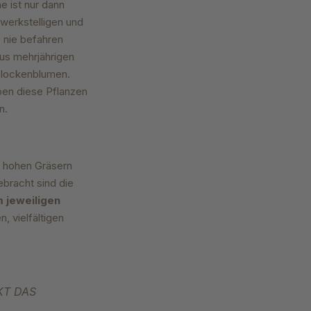
e ist nur dann
ewerkstelligen und
e nie befahren
us mehrjährigen
 Glockenblumen.
ben diese Pflanzen
en.
 hohen Gräsern
ebracht sind die
 jeweiligen
, vielfältigen
KT DAS