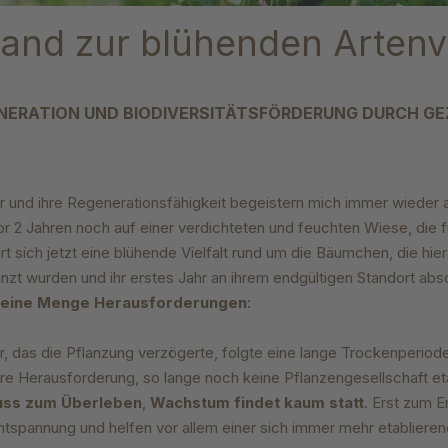
and zur blühenden Artenvi
NERATION UND BIODIVERSITÄTSFÖRDERUNG DURCH GE
ur und ihre Regenerationsfähigkeit begeistern mich immer wieder
or 2 Jahren noch auf einer verdichteten und feuchten Wiese, die f
t sich jetzt eine blühende Vielfalt rund um die Bäumchen, die hier
zt wurden und ihr erstes Jahr an ihrem endgültigen Standort abso
 eine Menge Herausforderungen
:
r, das die Pflanzung verzögerte, folgte eine lange Trockenperiode
 Herausforderung, so lange noch keine Pflanzengesellschaft etab
Muss zum Überleben
,
Wachstum findet kaum statt
. Erst zum
ntspannung und helfen vor allem einer sich immer mehr etabliere