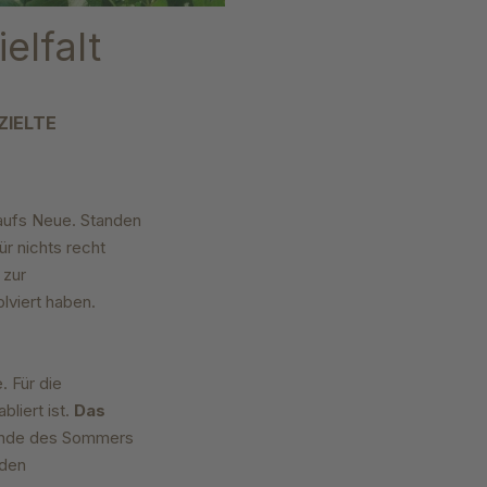
elfalt
ZIELTE
 aufs Neue. Standen
ür nichts recht
 zur
lviert haben.
. Für die
liert ist.
Das
 Ende des Sommers
nden