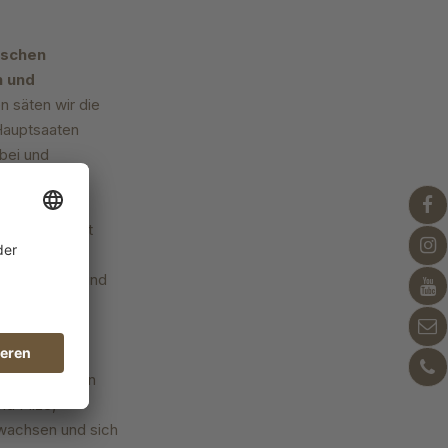
ischen
n und
n säten wir die
 Hauptsaaten
bei und
uzerne sind
aber die
ung wurde mit
ne dabei das
 hingehören und
rizonte werden
d Pilze,
 wachsen und sich