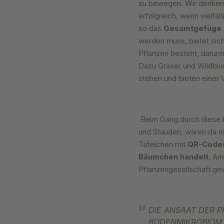
zu bewegen. Wir denken 
erfolgreich, wenn vielfä
so das
Gesamtgefüge s
werden muss, bietet sic
Pflanzen besteht, darunt
Dazu Gräser und Wildbl
stehen und bieten einer
Beim Gang durch diese 
und Stauden, wären da n
Täfelchen mit
QR-Code
Bäumchen handelt
. Am
Pflanzengesellschaft ge
DIE ANSAAT DER P
BODENMIKROBIOM 