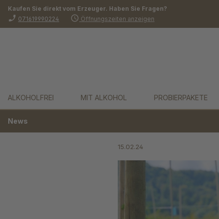
Kaufen Sie direkt vom Erzeuger. Haben Sie Fragen?
springen
Zur Hauptnavigation springen
phone_enabled
schedule
071619990224
Öffnungszeiten anzeigen
ALKOHOLFREI
MIT ALKOHOL
PROBIERPAKETE
News
15.02.24