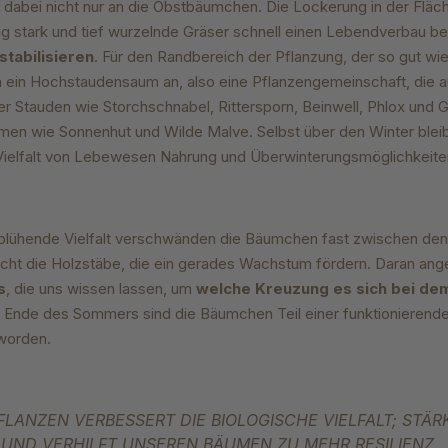
dabei nicht nur an die Obstbäumchen. Die Lockerung in der Fläch
ltig stark und tief wurzelnde Gräser schnell einen Lebendverbau b
tabilisieren
. Für den Randbereich der Pflanzung, der so gut wi
h ein Hochstaudensaum an, also eine Pflanzengemeinschaft, die a
er Stauden wie Storchschnabel, Rittersporn, Beinwell, Phlox und
umen wie Sonnenhut und Wilde Malve.
Selbst über den Winter blei
 Vielfalt von Lebewesen Nahrung und Überwinterungsmöglichkeit
blühende Vielfalt verschwänden die Bäumchen fast zwischen den
icht die Holzstäbe, die ein gerades Wachs
tum fördern. Daran ang
s
, die uns wissen lassen, um
welche Kreuzung es sich bei dem
 Ende des Sommers sind die Bäumchen Teil einer funktionierenden
worden.
FLANZEN VERBESSERT DIE BIOLOGISCHE VIELFALT; STÄR
UND VERHILFT UNSEREN BÄUMEN ZU MEHR RESILIENZ