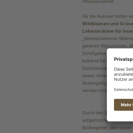
Pflanzenvielfalt.
Für die Aussaat hatten w
Wildblumen und Gräs
Lebensräume für Inse
„Veitshöchheimer Blühmis
gehören Klatschmohn, Ma
Schafgarbe entfalten ih
bekannt für die Förderun
Durchwurzelung des Bode
einem Untergrundlocker
Bodengefüge zu zerstöre
werden nicht wie beim 
Durch den Schnitt mit de
aufgebrochen und die Lo
Bodengetier, allen vora