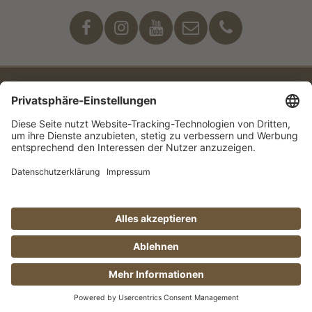
Unser Engagement
© Manufaktur Jörg Geiger GmbH 2026 |
* Preise inkl. MwSt. zzgl. Versandkosten