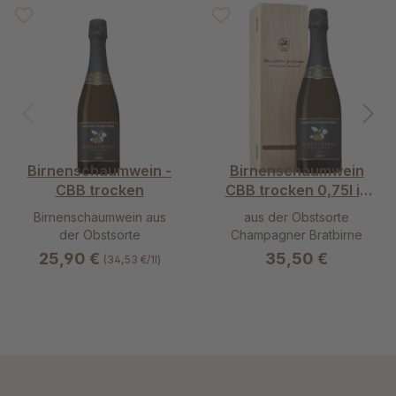
Birnenschaumwein -
Birnenschaumwein
CBB trocken
CBB trocken 0,75l in
der Holzkassette
Birnenschaumwein aus
aus der Obstsorte
der Obstsorte
Champagner Bratbirne
Champagner Bratbirne
25,90 €
35,50 €
(34,53 €/1l)