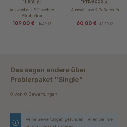
"Family"
"PriSecco S"
Auswahl aus 8 Flaschen
Auswahl aus 9 PriSecco's
Alkoholfrei
109,00 €
60,00 €
116,29 €*
64,80 €*
Das sagen andere über
Probierpaket "Single"
0 von 0 Bewertungen
Durchschnittliche Bewertung von 0 von 5 Sternen
Keine Bewertungen gefunden. Teilen Sie Ihre
Erfahrungen mit anderen.