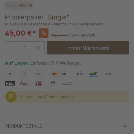
0% Alkohol
Probierpaket "Single"
Auswahl aus 8 Flaschen Alkoholfrei in kleineren Größen
45,00 €*
%
48,75 €*
(7.69% gespart)
Produkt Anzahl: Gib den gewünschten We
In den Warenkorb
Auf Lager
. Lieferzeit 5-9 Werktage.
P
Sie erhalten
4
Prämienpunkte
PRODUKTDETAILS