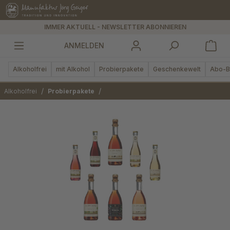
alt springen
IMMER AKTUELL - NEWSLETTER ABONNIEREN
ANMELDEN
Alkoholfrei
mit Alkohol
Probierpakete
Geschenkewelt
Abo-B
/
/
Alkoholfrei
Probierpakete
Bildergalerie überspringen