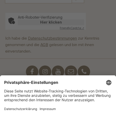
Anti-Roboter-Verifizierung
Hier klicken
Friendly
Captcha ⇗
Ich habe die
Datenschutzbestimmungen
zur Kenntnis
genommen und die
AGB
gelesen und bin mit ihnen
einverstanden.
Unser Engagement