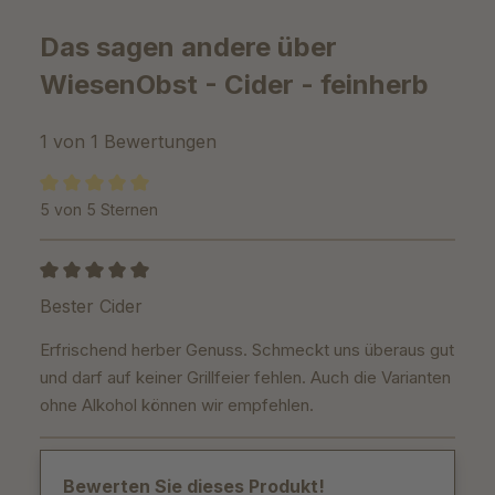
Das sagen andere über
WiesenObst - Cider - feinherb
1 von 1 Bewertungen
5 von 5 Sternen
Durchschnittliche Bewertung von 5 von 5 Sternen
Bewertung mit 5 von 5 Sternen
Bester Cider
Erfrischend herber Genuss. Schmeckt uns überaus gut
und darf auf keiner Grillfeier fehlen. Auch die Varianten
ohne Alkohol können wir empfehlen.
Bewerten Sie dieses Produkt!