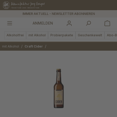
alt springen
IMMER AKTUELL - NEWSLETTER ABONNIEREN
ANMELDEN
Alkoholfrei
mit Alkohol
Probierpakete
Geschenkewelt
Abo-B
/
/
mit Alkohol
Craft Cider
Bildergalerie überspringen