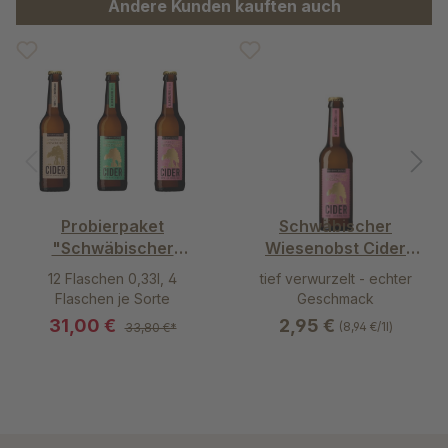
Andere Kunden kauften auch
Probierpaket
Schwäbischer
"Schwäbischer
Wiesenobst Cider
WiesenObst Cider"
Rosé - Alkoholfrei
12 Flaschen 0,33l, 4
tief verwurzelt - echter
herb
Flaschen je Sorte
Geschmack
31,00 €
2,95 €
(8,94 €/1l)
33,80 €*