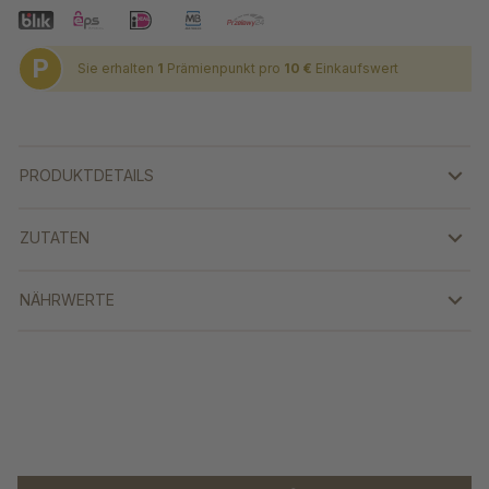
P
Sie erhalten
1
Prämienpunkt pro
10 €
Einkaufswert
PRODUKTDETAILS
ZUTATEN
NÄHRWERTE
Produktgalerie überspringen