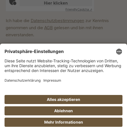
Hier klicken
Friendly
Captcha ⇗
Ich habe die
Datenschutzbestimmungen
zur Kenntnis
genommen und die
AGB
gelesen und bin mit ihnen
einverstanden.
Unser Engagement