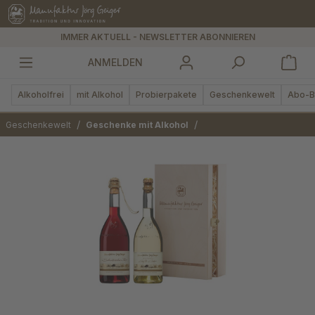
alt springen
IMMER AKTUELL - NEWSLETTER ABONNIEREN
ANMELDEN
Alkoholfrei
mit Alkohol
Probierpakete
Geschenkewelt
Abo-B
/
/
Geschenkewelt
Geschenke mit Alkohol
Bildergalerie überspringen