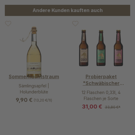
Produktgalerie überspringen
Andere Kunden kauften auch
Sommernachtstraum
Probierpaket
"Schwäbischer
Sämlingsapfel |
WiesenObst Cider"
Holunderblüte
12 Flaschen 0,33l, 4
Flaschen je Sorte
9,90 €
(13,20 €/1l)
31,00 €
33,80 €*