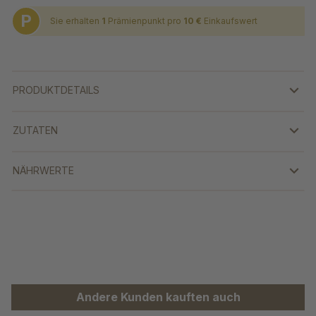
P
Sie erhalten
1
Prämienpunkt pro
10 €
Einkaufswert
PRODUKTDETAILS
ZUTATEN
NÄHRWERTE
Produktgalerie überspringen
Andere Kunden kauften auch