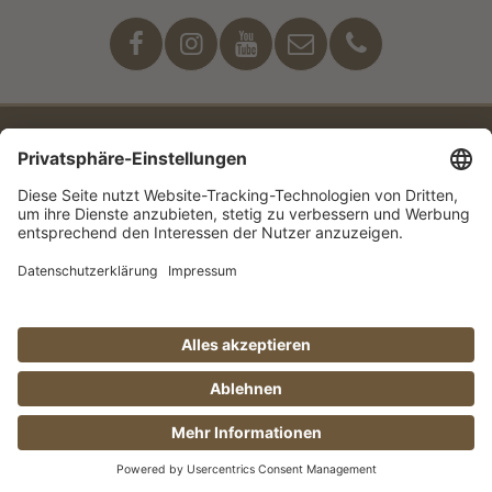
Unser Engagement
© Manufaktur Jörg Geiger GmbH 2026 |
* Preise inkl. MwSt. zzgl. Versandkosten