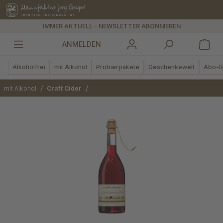
alt springen
IMMER AKTUELL - NEWSLETTER ABONNIEREN
ANMELDEN
Alkoholfrei
mit Alkohol
Probierpakete
Geschenkewelt
Abo-B
/
/
mit Alkohol
Craft Cider
Bildergalerie überspringen