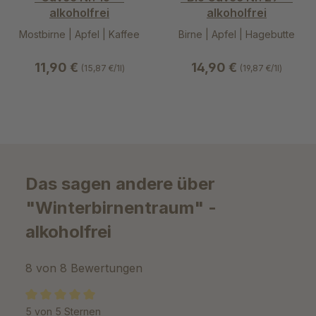
alkoholfrei
alkoholfrei
Mostbirne | Apfel | Kaffee
Birne | Apfel | Hagebutte
11,90 €
14,90 €
(15,87 €/1l)
(19,87 €/1l)
Das sagen andere über
"Winterbirnentraum" -
alkoholfrei
8 von 8 Bewertungen
5 von 5 Sternen
Durchschnittliche Bewertung von 5 von 5 Sternen