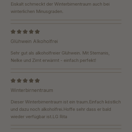
Eiskalt schmeckt der Winterbirnentraum auch bei
winterlichen Minusgraden.
Bewertung mit 5 von 5 Sternen
Glühwein Alkoholfrei
Sehr gut als alkoholfreier Glühwein. Mit Sternanis,
Nelke und Zimt erwärmt - einfach perfekt!
Bewertung mit 5 von 5 Sternen
Winterbirnentraum
Dieser Winterbirnentraum ist ein traum.Einfach köstlich
und dazu noch alkoholfrei.Hoffe sehr dass er bald
wieder verfügbar ist.LG Rita