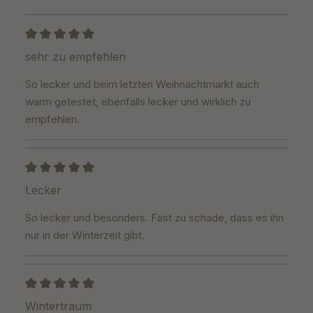
Bewertung mit 5 von 5 Sternen
sehr zu empfehlen
So lecker und beim letzten Weihnachtmarkt auch
warm getestet, ebenfalls lecker und wirklich zu
empfehlen.
Bewertung mit 5 von 5 Sternen
Lecker
So lecker und besonders. Fast zu schade, dass es ihn
nur in der Winterzeit gibt.
Bewertung mit 5 von 5 Sternen
Wintertraum