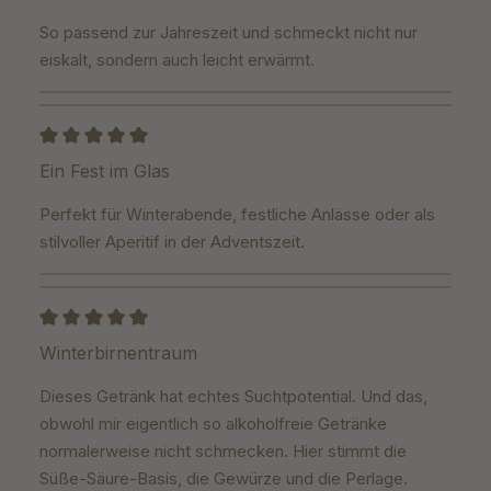
So passend zur Jahreszeit und schmeckt nicht nur
eiskalt, sondern auch leicht erwärmt.
Bewertung mit 5 von 5 Sternen
Ein Fest im Glas
Perfekt für Winterabende, festliche Anlässe oder als
stilvoller Aperitif in der Adventszeit.
Bewertung mit 5 von 5 Sternen
Winterbirnentraum
Dieses Getränk hat echtes Suchtpotential. Und das,
obwohl mir eigentlich so alkoholfreie Getränke
normalerweise nicht schmecken. Hier stimmt die
Süße-Säure-Basis, die Gewürze und die Perlage.