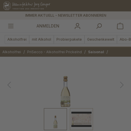
alt springen
IMMER AKTUELL - NEWSLETTER ABONNIEREN
ANMELDEN
Alkoholfrei
mit Alkohol
Probierpakete
Geschenkewelt
Abo-B
/
/
/
Alkoholfrei
PriSecco - Alkoholfrei Prickelnd
Saisonal
Bildergalerie überspringen