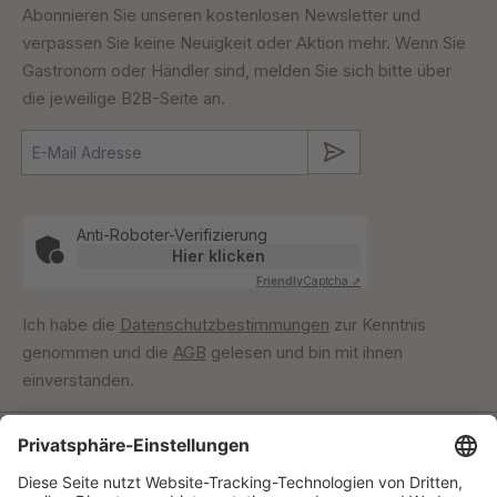
Abonnieren Sie unseren kostenlosen Newsletter und
verpassen Sie keine Neuigkeit oder Aktion mehr. Wenn Sie
Gastronom oder Händler sind, melden Sie sich bitte über
die jeweilige B2B-Seite an.
Absenden
Anti-Roboter-Verifizierung
Hier klicken
Friendly
Captcha ⇗
Ich habe die
Datenschutzbestimmungen
zur Kenntnis
genommen und die
AGB
gelesen und bin mit ihnen
einverstanden.