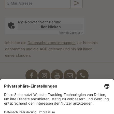
Absenden
Anti-Roboter-Verifizierung
Hier klicken
Friendly
Captcha ⇗
Ich habe die
Datenschutzbestimmungen
zur Kenntnis
genommen und die
AGB
gelesen und bin mit ihnen
einverstanden.
Unser Engagement