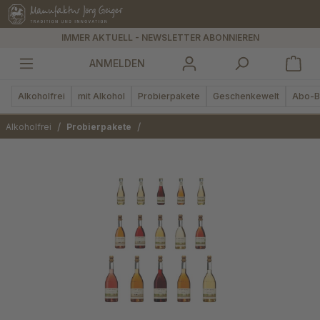
alt springen
IMMER AKTUELL - NEWSLETTER ABONNIEREN
ANMELDEN
Alkoholfrei
mit Alkohol
Probierpakete
Geschenkewelt
Abo-B
/
/
Alkoholfrei
Probierpakete
Bildergalerie überspringen