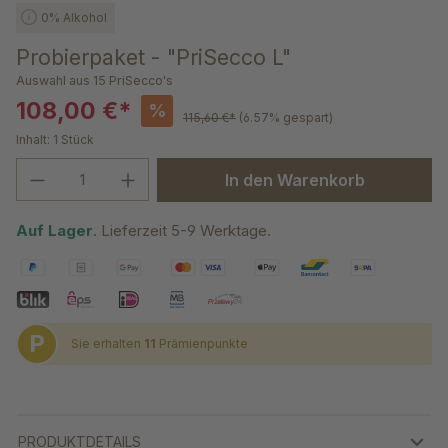
0% Alkohol
Probierpaket - "PriSecco L"
Auswahl aus 15 PriSecco's
108,00 €*
%
115,60 €*
(6.57% gespart)
Inhalt:
1 Stück
Produkt Anzahl: Gib den gewünschten We
In den Warenkorb
Auf Lager
. Lieferzeit 5-9 Werktage.
P
Sie erhalten
11
Prämienpunkte
PRODUKTDETAILS