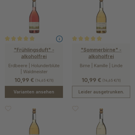
Durchschnittliche Bewertung von 5 von 5 Sternen
Durchschnittliche Bewertung v
"Frühlingsduft" -
"Sommerbirne" -
alkoholfrei
alkoholfrei
Erdbeere | Holunderblüte
Birne | Kamille | Linde
| Waldmeister
10,99 €
10,99 €
(14,65 €/1l)
(14,65 €/1l)
Varianten ansehen
Leider ausgetrunken.