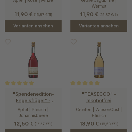
Apfel | Rose | Minze
Grüne Jagdbirne |
Wermut
11,90 €
11,90 €
(15,87 €/1l)
(15,87 €/1l)
Varianten ansehen
Varianten ansehen
Durchschnittliche Bewertung von 5 von 5 Sternen
Durchschnittliche Bewertung v
"Spendenedition-
"TEASECCO" -
Engelsflügel" -
alkoholfrei
alkoholfrei
Apfel | Pfirsich |
Grüntee | WiesenObst |
Johannisbeere
Pfirsich
12,50 €
13,90 €
(16,67 €/1l)
(18,53 €/1l)