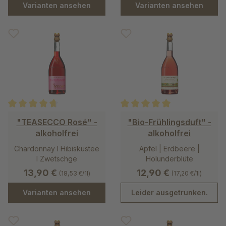
Varianten ansehen
Varianten ansehen
Durchschnittliche Bewertung von 4.7 von 5 Sternen
Durchschnittliche Bewertung v
"TEASECCO Rosé" -
"Bio-Frühlingsduft" -
alkoholfrei
alkoholfrei
Chardonnay I Hibiskustee
Apfel | Erdbeere |
I Zwetschge
Holunderblüte
13,90 €
12,90 €
(18,53 €/1l)
(17,20 €/1l)
Varianten ansehen
Leider ausgetrunken.