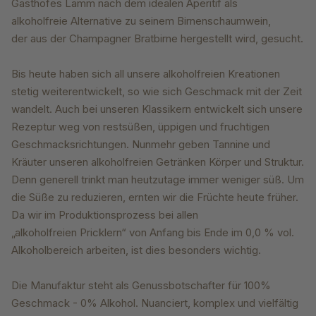
Gasthofes
Lamm nach dem idealen Aperitif als
alkoholfreie
Alternative zu seinem Birnenschaumwein,
der
aus der Champagner Bratbirne hergestellt wird,
gesucht.
Bis heute haben sich all unsere alkoholfreien
Kreationen
stetig weiterentwickelt, so wie sich
Geschmack mit der Zeit
wandelt. Auch bei unseren
Klassikern entwickelt sich unsere
Rezeptur
weg von restsüßen, üppigen und fruchtigen
Geschmacksrichtungen.
Nunmehr geben Tannine
und
Kräuter unseren alkoholfreien Getränken
Körper und Struktur.
Denn generell trinkt man
heutzutage immer weniger süß. Um
die Süße zu
reduzieren, ernten wir die Früchte heute früher.
Da
wir im Produktionsprozess bei allen
„alkoholfreien
Pricklern“ von Anfang bis Ende im 0,0 % vol.
Alkoholbereich
arbeiten, ist dies besonders wichtig.
Die Manufaktur steht als Genussbotschafter für 100%
Geschmack - 0% Alkohol. Nuanciert, komplex und vielfältig