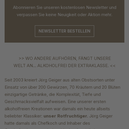
Abonnieren Sie unseren kostenlosen Newsletter und
verpassen Sie keine Neuigkeit oder Aktion mehr.
NEWSLETTER BESTELLEN
>> WO ANDERE AUFHÖREN, FÄNGT UNSERE
WELT AN... ALKOHOLFREI DER EXTRAKLASSE. <<
Seit 2003 kreiert Jörg Geiger aus alten Obstsorten
unter
Einsatz von über 200 Gewürzen, 70
Kräutern und 20 Blüten
einzigartige Getränke,
die Komplexität, Tiefe und
Geschmacksvielfalt
aufweisen. Eine unserer ersten
alkoholfreien Kreationen
war damals ein heute allseits
beliebter
Klassiker:
unser Rotfruchtiger.
Jörg Geiger
hatte
damals als Chefkoch und Inhaber des