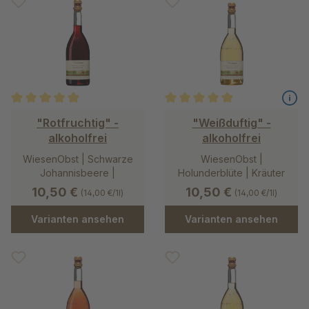
Durchschnittliche Bewertung von 5 von 5 Sternen
Durchschnittliche Bewertung v
"Rotfruchtig" -
"Weißduftig" -
alkoholfrei
alkoholfrei
WiesenObst | Schwarze
WiesenObst |
Johannisbeere |
Holunderblüte | Kräuter
Sauerkirsche
10,50 €
10,50 €
(14,00 €/1l)
(14,00 €/1l)
Varianten ansehen
Varianten ansehen