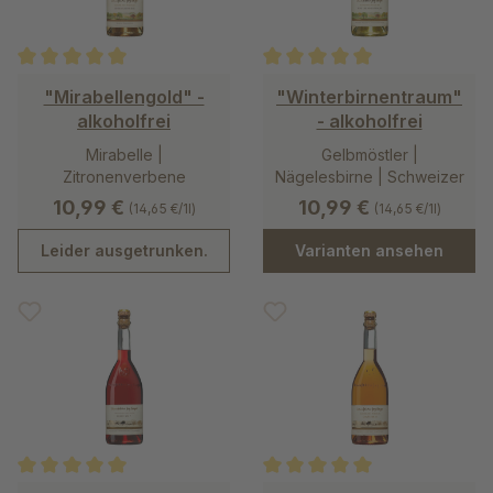
Durchschnittliche Bewertung von 5 von 5 Sternen
Durchschnittliche Bewertung v
"Mirabellengold" -
"Winterbirnentraum"
alkoholfrei
- alkoholfrei
Mirabelle |
Gelbmöstler |
Zitronenverbene
Nägelesbirne | Schweizer
Wasserbirne
10,99 €
10,99 €
(14,65 €/1l)
(14,65 €/1l)
Leider ausgetrunken.
Varianten ansehen