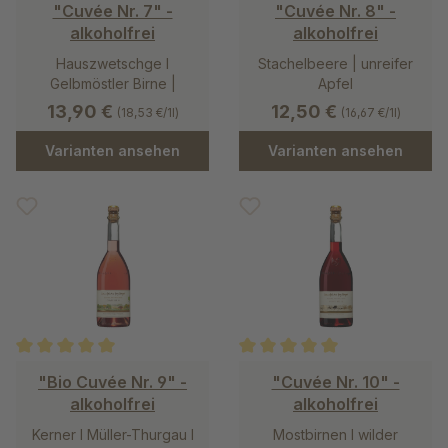
Durchschnittliche Bewertung von 5 von 5 Sternen
Durchschnittliche Bewertung v
"Cuvée Nr. 7" -
"Cuvée Nr. 8" -
alkoholfrei
alkoholfrei
Hauszwetschge l
Stachelbeere | unreifer
Gelbmöstler Birne |
Apfel
Zitronenverbene
13,90 €
12,50 €
(18,53 €/1l)
(16,67 €/1l)
Varianten ansehen
Varianten ansehen
Durchschnittliche Bewertung von 5 von 5 Sternen
Durchschnittliche Bewertung v
"Bio Cuvée Nr. 9" -
"Cuvée Nr. 10" -
alkoholfrei
alkoholfrei
Kerner l Müller-Thurgau l
Mostbirnen l wilder